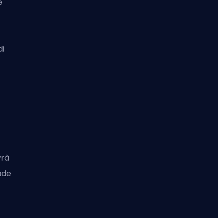
e
di
vrà
ade