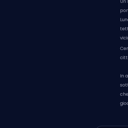
Un 
pon
Lun
tet
vic
Ce
citt
In 
sot
che
gio