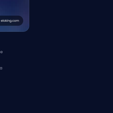
se
na