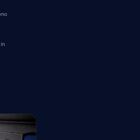
ono
 in