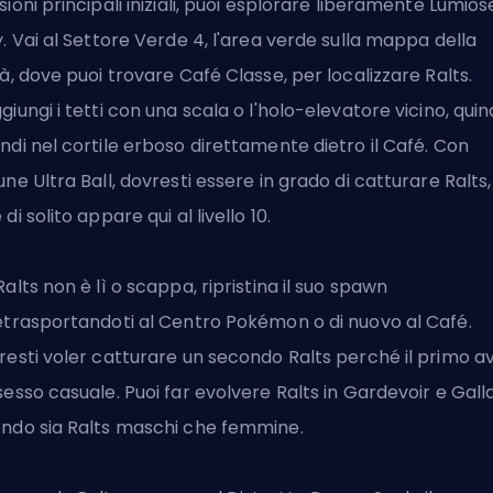
sioni principali iniziali, puoi esplorare liberamente Lumios
y. Vai al Settore Verde 4, l'area verde sulla mappa della
tà, dove puoi trovare Café Classe, per localizzare Ralts.
giungi i tetti con una scala o l'holo-elevatore vicino, quin
ndi nel cortile erboso direttamente dietro il Café. Con
une Ultra Ball, dovresti essere in grado di catturare Ralts,
 di solito appare qui al livello 10.
Ralts non è lì o scappa, ripristina il suo spawn
etrasportandoti al Centro Pokémon o di nuovo al Café.
resti voler catturare un secondo Ralts perché il primo a
sesso casuale. Puoi far evolvere Ralts in Gardevoir e Gall
ndo sia Ralts maschi che femmine.