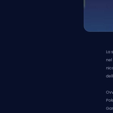
La 
nel
nic
del
Ovv
Pok
Gar