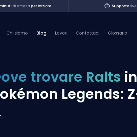
minuti
di attesa
per iniziare
Supporto
live
Chi siamo
Blog
Lavori
Contattaci
Glossario
of Legends
ove trovare Ralts
i
t
okémon Legends: Z
A