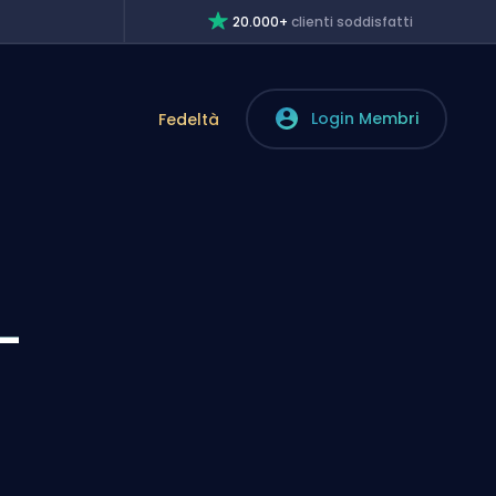
20.000+
clienti soddisfatti
Login Membri
Fedeltà
n
-