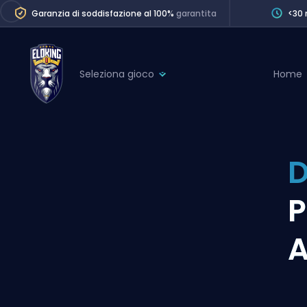
Garanzia di soddisfazione al 100%
garantita
<30 
Seleziona gioco
Home
League of Legends
League 
Marvel Rivals
SERVICES
Valorant
D
Division Boos
Dota 2
Placements
P
Counter-Strike
Wins
Overwatch 2
Coaching
Rocket League
Path of Exile 2
Teammate