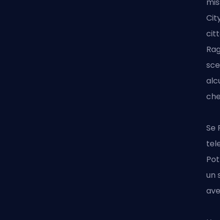
mis
Cit
cit
Rag
sce
alc
che
Se 
tel
Pot
un 
ave