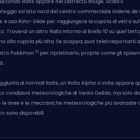
secondo Ralts appare nel Distretto Rouge. Scala il
teggio sul lato nord del centro commerciale Galerie de 
e e usa Roto-Glide per raggiungere la cupola di vetro sul
to. Troverai un altro Ralts intorno al livello 10 su quel tetto
ino alla cupola più alta. Se scappa, puoi teletrasportarti a
[1]
ntro Pokémon
per ripristinarlo, proprio come gli spawn
à.
aggiunta ai normali Ralts, un Ralts Alpha a volte appare qu
to condizioni meteorologiche di Vento Gelido, ma solo d
 le aree e le meccaniche meteorologiche più avanzate 
co sono disponibili.