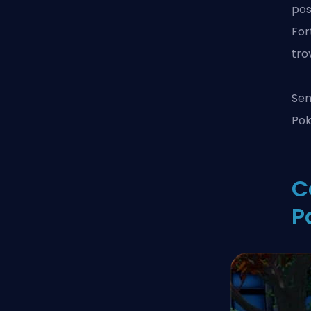
pos
For
tro
Sen
Pok
C
P