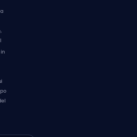
la
,
l
 in
i
opo
del