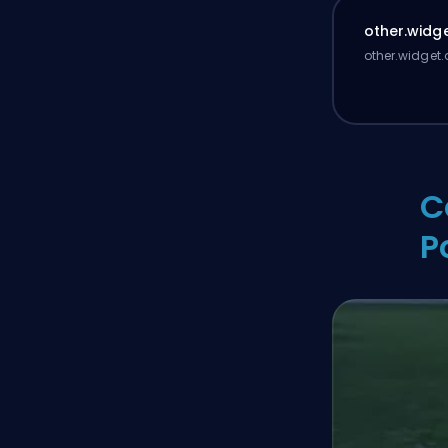
other.widge
other.widget.
C
P