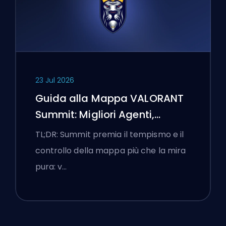
23 Jul 2026
Guida alla Mappa VALORANT
Summit: Migliori Agenti,
Chiamate e Fumogeni
TL;DR: Summit premia il tempismo e il
controllo della mappa più che la mira
pura: v…