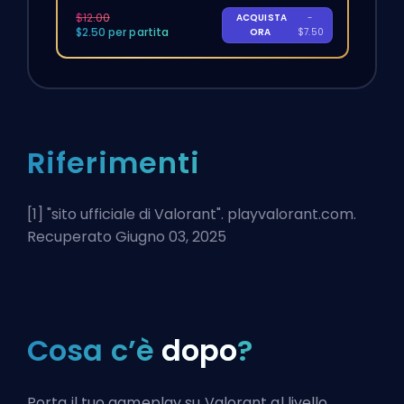
$12.00
ACQUISTA
-
$2.50 per partita
ORA
$7.50
Riferimenti
[1] "
sito ufficiale di Valorant
". playvalorant.com.
Recuperato Giugno 03, 2025
Cosa c’è
dopo
?
Porta il tuo gameplay su Valorant al livello