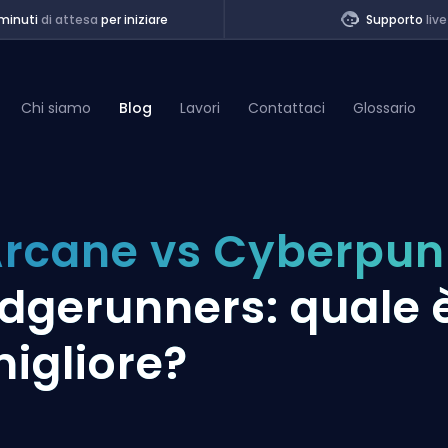
minuti
di attesa
per iniziare
Supporto
live
Chi siamo
Blog
Lavori
Contattaci
Glossario
of Legends
rcane vs Cyberpun
t
dgerunners: quale 
igliore?