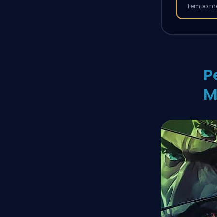
Tempo med
P
M