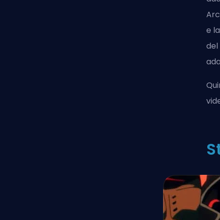
Arc
e l
del
ada
Qui
vid
S