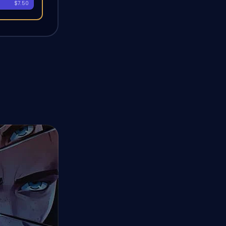
A
$7.50