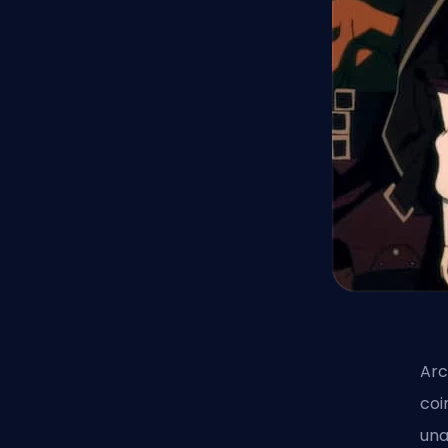
Arc
coi
una