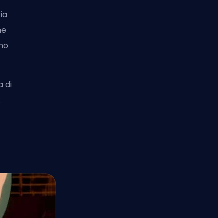
ia
ne
nno
a di
.