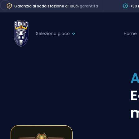
Garanzia di soddisfazione al 100%
garantita
<30 
Seleziona gioco
Home
League of Legends
League 
Marvel Rivals
SERVICES
Valorant
A
Division Boos
Dota 2
Placements
E
Counter-Strike
Wins
Overwatch 2
m
Coaching
Rocket League
Path of Exile 2
Teammate