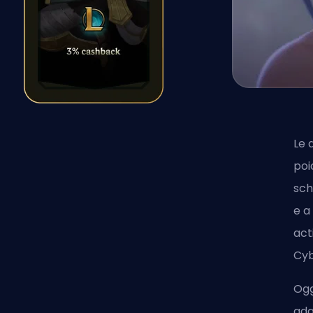
Le 
poi
sch
e a
act
Cyb
Ogg
ada