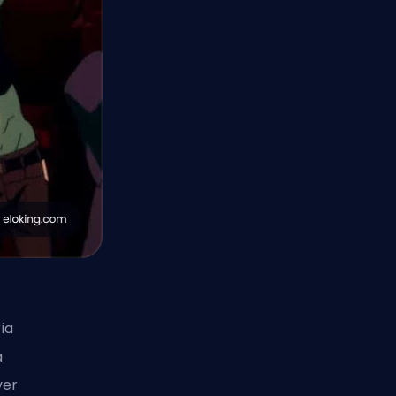
ia
a
ver