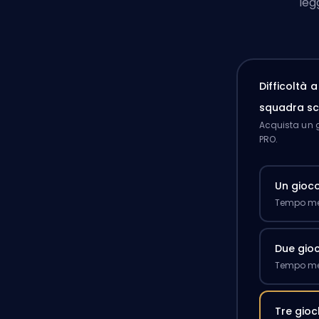
leg
Difficoltà 
squadra sc
Acquista un g
PRO.
Un gioc
Tempo med
Due gioc
Tempo med
Tre gioc