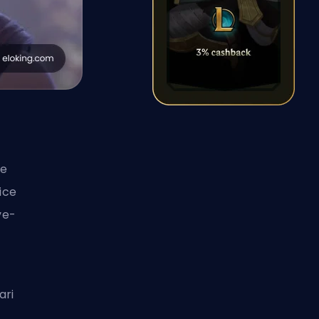
de
dice
ve-
ari