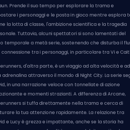
aun. Prende il suo tempo per esplorare la trama e
ostare i personaggi e le posta in gioco mentre esplora 
e la lotta di classe, l'ambizione scientifica e la tragedia
sonale. Tuttavia, alcuni spettatori si sono lamentati del
to temporale a metà serie, sostenendo che disturba il fl
a connessione tra i personaggi, in particolare tra Vi e Cait
erunners, d'altra parte, è un viaggio ad alta velocità e a
a adrenalina attraverso il mondo di Night City. La serie s
id, in una narrazione veloce con tonnellate di azione
zionante e momenti strazianti. A differenza di Arcane,
erunners si tuffa direttamente nella trama e cerca di
turare la tua attenzione rapidamente. La relazione tra
id e Lucy è grezza e impattante, anche se la storia ha