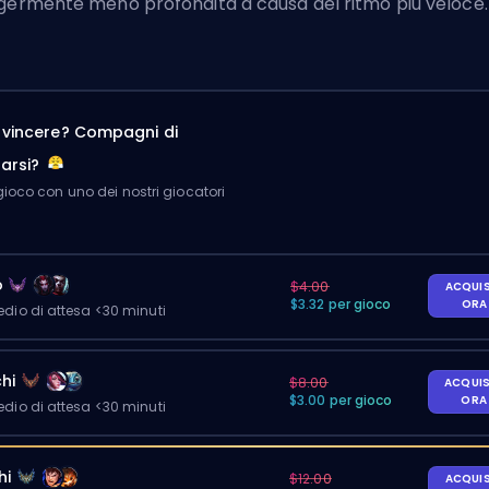
germente meno profondità a causa del ritmo più veloce.
a vincere? Compagni di
arsi?
ioco con uno dei nostri giocatori
o
$4.00
ACQUI
$3.32 per gioco
OR
io di attesa <30 minuti
hi
$8.00
ACQUI
$3.00 per gioco
OR
io di attesa <30 minuti
hi
$12.00
ACQUI