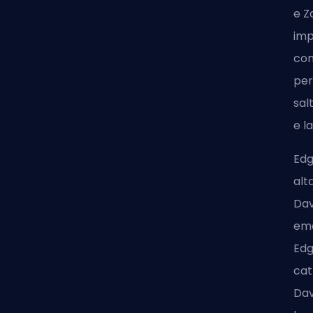
e Z
imp
com
per
sal
e l
Edg
alt
Dav
emo
Edg
cat
Dav