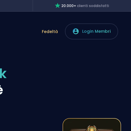
20.000+
clienti soddisfatti
Login Membri
Fedeltà
k
è