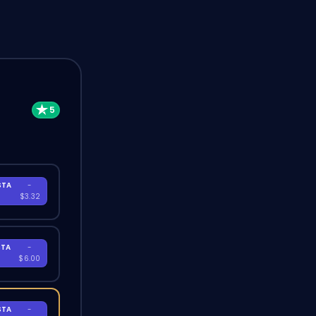
STA
-
A
$3.32
STA
-
A
$6.00
STA
-