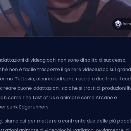
adattazioni di videogiochi non sono di solito di successo,
ché non è facile trasporre il genere videoludico sul gran
ermo. Tuttavia, alcuni studi sono riusciti a decifrare il co
 creare buone adattazioni, sia che si tratti di produzioni li
ion come The Last of Us o animate come Arcane e
erpunk Edgerunners.
i, siamo qui per mettere a confronto due delle più popol
ttazioni animate di videogiochi. Parliamo, ovviamente, di