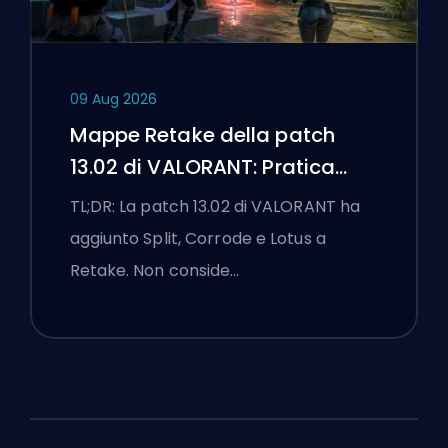
09 Aug 2026
Mappe Retake della patch
13.02 di VALORANT: Pratica
Split, Corrode e Lotus
TL;DR: La patch 13.02 di VALORANT ha
aggiunto Split, Corrode e Lotus a
Retake. Non conside…