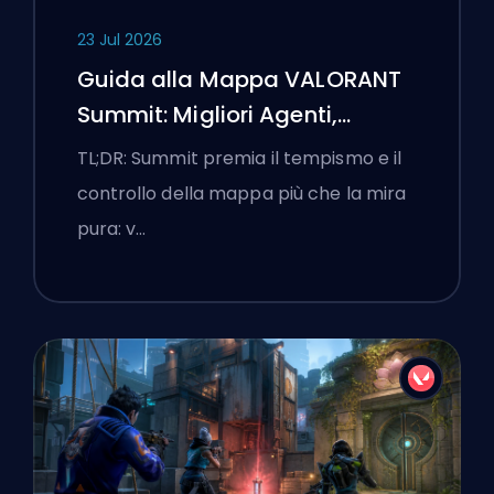
23 Jul 2026
Guida alla Mappa VALORANT
Summit: Migliori Agenti,
Chiamate e Fumogeni
TL;DR: Summit premia il tempismo e il
controllo della mappa più che la mira
pura: v…