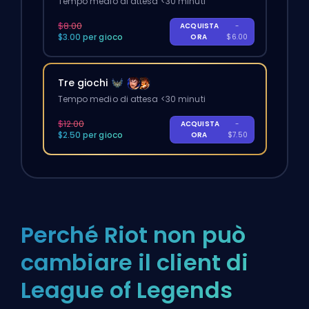
Tempo medio di attesa <30 minuti
$8.00
ACQUISTA
-
$3.00 per gioco
ORA
$6.00
Tre giochi
Tempo medio di attesa <30 minuti
$12.00
ACQUISTA
-
$2.50 per gioco
ORA
$7.50
Perché Riot non può
cambiare il client di
League of Legends