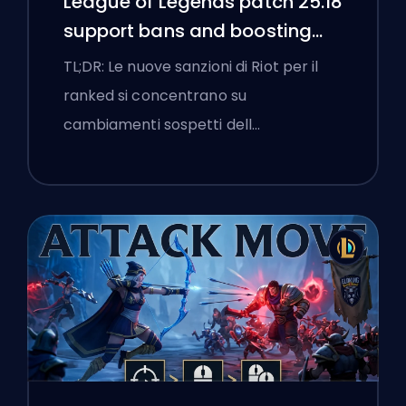
League of Legends patch 25.18
support bans and boosting
flags
TL;DR: Le nuove sanzioni di Riot per il
ranked si concentrano su
cambiamenti sospetti dell…