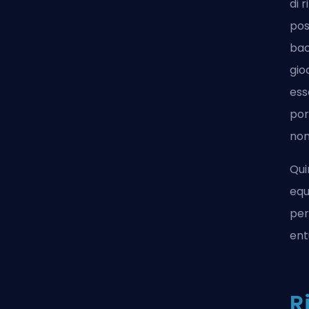
di 
pos
bac
gio
ess
por
non
Qui
equ
per
ent
R