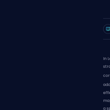
In 
str
cor
add
eff
map
a
s