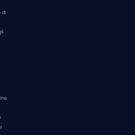
 di
li
fine
e
e