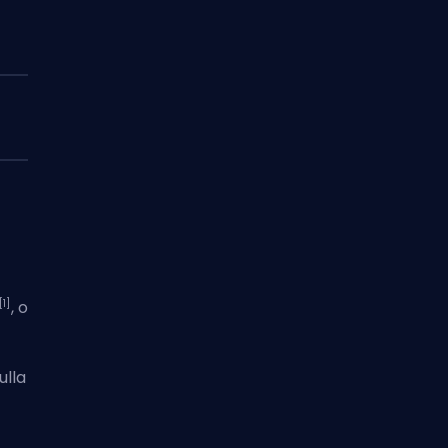
[1]
, o
ulla