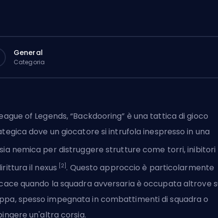
General
Categoria
League of Legends, “Backdooring” è una tattica di gioco
ategica dove un giocatore si intrufola inespresso in una
sia nemica per distruggere strutture come torri, inibitori
[2]
irittura il nexus
. Questo approccio è particolarmente
icace quando la squadra avversaria è occupata altrove s
pa, spesso impegnata in combattimenti di squadra o
pingere
un'altra corsia.