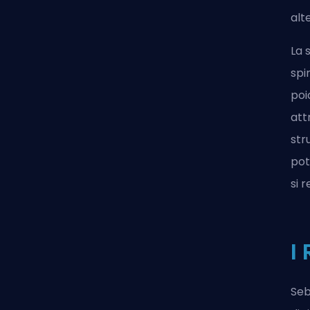
alt
La 
spi
poi
att
str
pot
si 
I
Seb