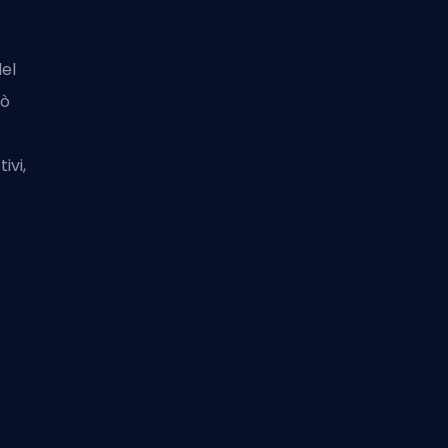
el
uò
ivi,