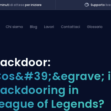
minuti
di attesa
per iniziare
Supporto
live
Chi siamo
Blog
Lavori
Contattaci
Glossario
of Legends
ackdoor:
t
os&#39;&egrave; i
ackdooring in
eague of Legends?