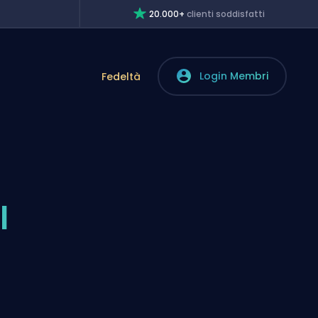
20.000+
clienti soddisfatti
Login Membri
Fedeltà
l