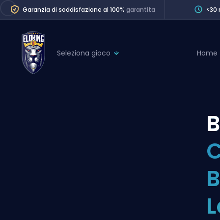
Garanzia di soddisfazione al 100%
garantita
<30 
Seleziona gioco
Home
League of Legends
League 
Marvel Rivals
SERVICES
Valorant
B
Division Boos
Dota 2
Placements
C
Counter-Strike
Wins
Overwatch 2
B
Coaching
Rocket League
L
Path of Exile 2
Teammate