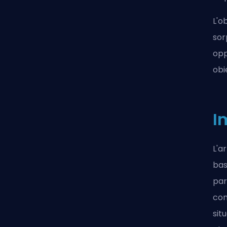
L'o
sor
opp
obi
I
L'a
bas
par
com
sit