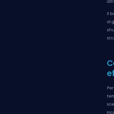
alt
Il 
al 
sfr
str
C
e
Per
tem
sce
inc