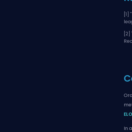
[1] "
lea
[2] 
Rec
C
Ora
met
ELO
In 