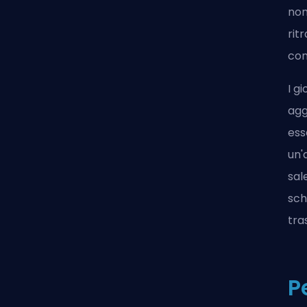
non
rit
con
I g
agg
ess
un'
sal
sch
tra
P