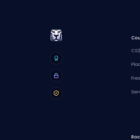
Cou
CS2
Pla
Fre
Ser
Roc