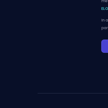
met
ELO
In 
par