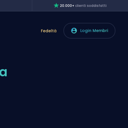
20.000+
clienti soddisfatti
Login Membri
Fedeltà
ca