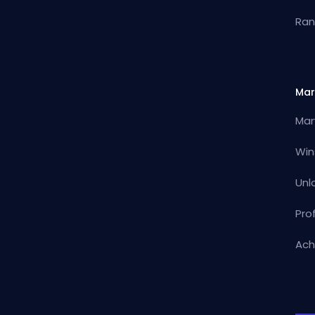
Ran
Mar
Mar
Win
Unl
Pro
Ach