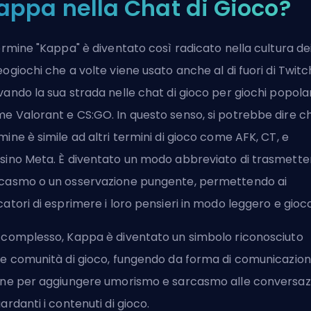
appa nella Chat di Gioco?
termine "Kappa" è diventato così radicato nella cultura de
eogiochi che a volte viene usato anche al di fuori di Twitc
vando la sua strada nelle chat di gioco per giochi popolar
e Valorant e CS:GO. In questo senso, si potrebbe dire ch
mine è simile ad altri termini di gioco come
AFK
,
CT
, e
sino
Meta
. È diventato un modo abbreviato di trasmette
casmo o un osservazione pungente, permettendo ai
catori di esprimere i loro pensieri in modo leggero e gioc
 complesso, Kappa è diventato un simbolo riconosciuto
le comunità di gioco, fungendo da forma di comunicazio
ine per aggiungere umorismo e sarcasmo alle conversaz
uardanti i contenuti di gioco.