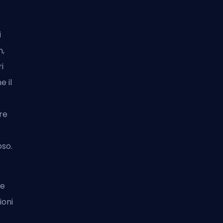
i
h,
i
e il
re
oso.
ne
ioni