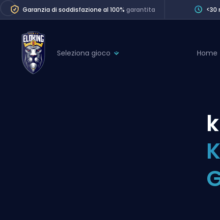
Garanzia di soddisfazione al 100%
garantita
<30 
Seleziona gioco
Home
League of Legends
League 
Marvel Rivals
SERVICES
Valorant
k
Division Boos
Dota 2
Placements
K
Counter-Strike
Wins
Overwatch 2
G
Coaching
Rocket League
Path of Exile 2
Teammate