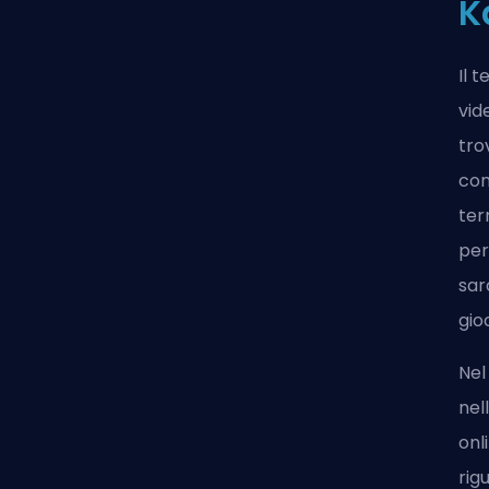
K
Il 
vid
tro
com
ter
per
sar
gio
Nel
nel
onl
rig