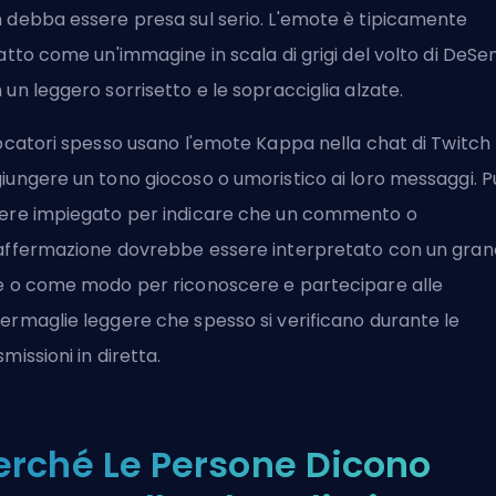
 debba essere presa sul serio. L'emote è tipicamente
ratto come un'immagine in scala di grigi del volto di DeSe
 un leggero sorrisetto e le sopracciglia alzate.
iocatori spesso usano l'emote Kappa nella chat di Twitch
iungere un tono giocoso o umoristico ai loro messaggi. P
ere impiegato per indicare che un commento o
affermazione dovrebbe essere interpretato con un grano
e o come modo per riconoscere e partecipare alle
ermaglie leggere che spesso si verificano durante le
smissioni in diretta.
erché Le Persone Dicono