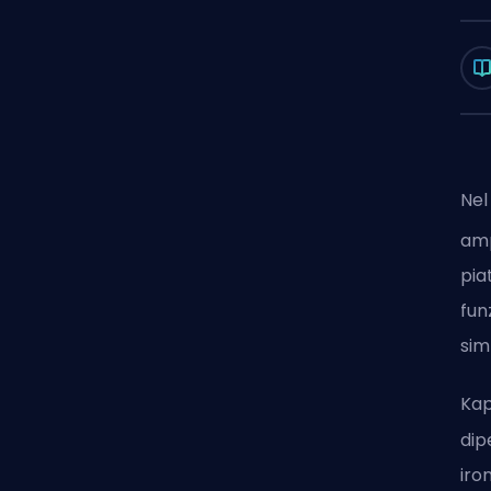
Nel
amp
pia
fun
sim
Kap
dip
iro