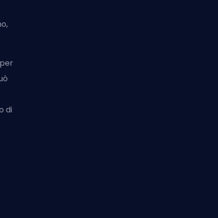
no,
 per
uò
 di