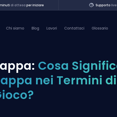
minuti
di attesa
per iniziare
Supporto
live
Chi siamo
Blog
Lavori
Contattaci
Glossario
of Legends
appa:
Cosa Signifi
t
appa nei Termini di
ioco?