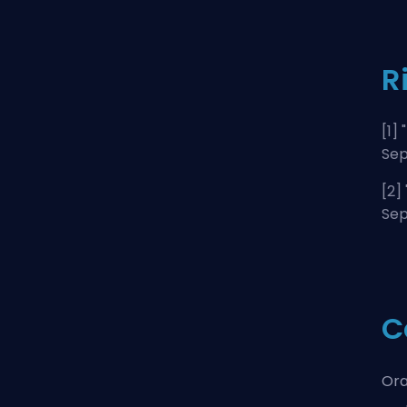
R
[1] "
Sep
[2] 
Sep
C
Ora