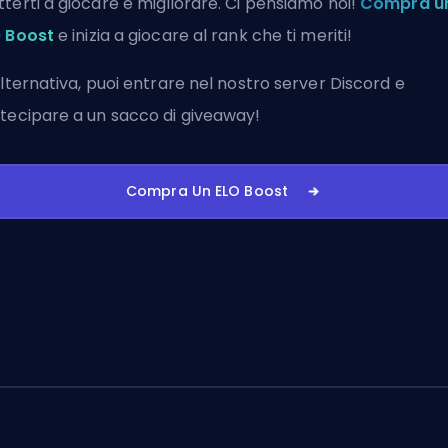
terti a giocare e migliorare. Ci pensiamo noi!
Compra u
 Boost
e inizia a giocare al rank che ti meriti!
alternativa, puoi
entrare nel nostro server Discord
e
tecipare a un sacco di giveaway!
Compra Un ELO Boost