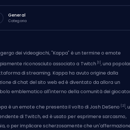
General
Categoria
 gergo dei videogiochi, "Kappa" è un termine o emote
[1]
iamente riconosciuto associato a Twitch
, una popola
ttaforma di streaming. Kappa ha avuto origine dalla
zione di chat del sito web ed è diventato da allora un
bolo emblematico all'interno della comunità dei giocator
[2]
pa è un emote che presenta il volto di Josh DeSeno
, 
endente di Twitch, ed è usato per esprimere sarcasmo,
nia, o per implicare scherzosamente che un'affermazion