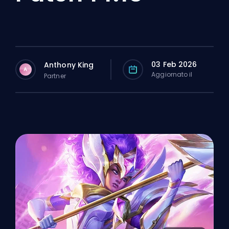
03 Feb 2026
Anthony King
A
Aggiornato il
Partner