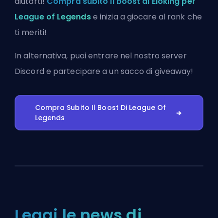
aiutarti!
Compra subito il boost di Eloking per
League of Legends
e inizia a giocare al rank che
ti meriti!
In alternativa, puoi
entrare nel nostro server
Discord
e partecipare a un sacco di giveaway!
Compra Subito Il Boost Di League Of
Legends
Leggi le news di