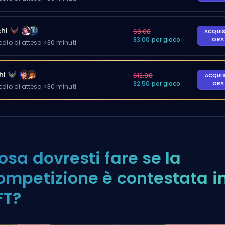
hi
$8.00
ACQUI
$3.00 per gioco
OR
io di attesa <30 minuti
hi
$12.00
ACQUI
$2.50 per gioco
OR
io di attesa <30 minuti
osa dovresti fare se la
ompetizione è contestata i
FT?