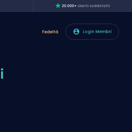
20.000+
clienti soddisfatti
Login Membri
Fedeltà
i