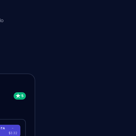
lo
e
STA
-
A
$3.32