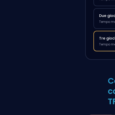
Due gioc
Tempo med
Tre gioc
Tempo med
C
c
T