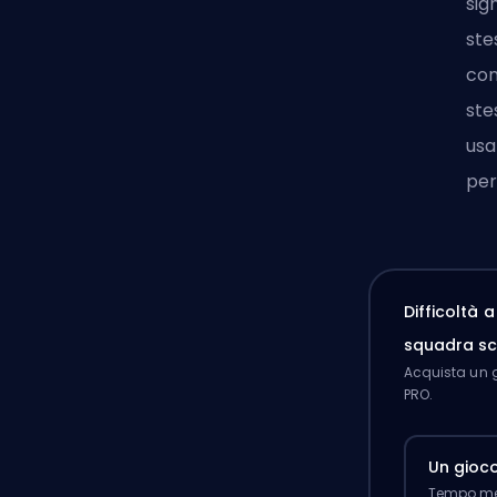
sig
ste
con
ste
usa
per
Difficoltà 
squadra sc
Acquista un g
PRO.
Un gioc
Tempo med