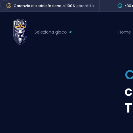
Garanzia di soddisfazione al 100%
garantita
<30 
Seleziona gioco
Home
League of Legends
League 
Marvel Rivals
SERVICES
Valorant
C
Division Boos
Dota 2
Placements
c
Counter-Strike
Wins
Overwatch 2
T
Coaching
Rocket League
Path of Exile 2
Teammate