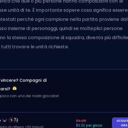
nifica che due o più persone hanno composizioni con le
sse unità di te. È importante sapere cosa significa essere
testati perché ogni campione nella partita proviene dal
sso insieme di personaggi, quindi se molteplici persone
no la stessa composizione di squadra, diventa più difficil
 tutti trovare le unità richieste.
a vincere? Compagni di
arsi?
ioco con uno dei nostri giocatori
o
$4.00
ACQUI
$3.32 per gioco
OR
io di attesa <30 minuti