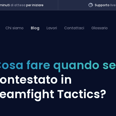
minuti
di attesa
per iniziare
Supporto
live
Chi siamo
Blog
Lavori
Contattaci
Glossario
of Legends
osa fare quando se
t
ontestato in
eamfight Tactics?