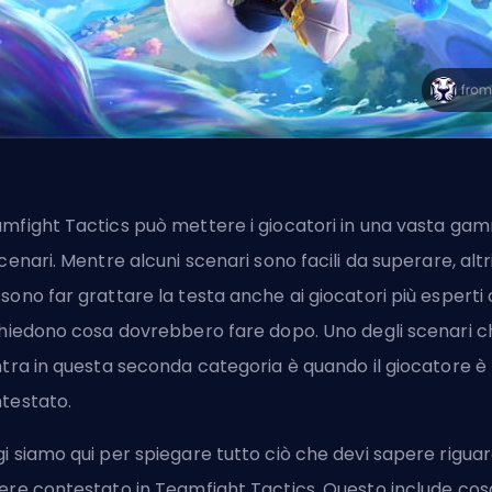
mfight Tactics può mettere i giocatori in una vasta ga
scenari. Mentre alcuni scenari sono facili da superare, altr
sono far grattare la testa anche ai giocatori più esperti
chiedono cosa dovrebbero fare dopo. Uno degli scenari c
ntra in questa seconda categoria è quando il giocatore è
testato.
i siamo qui per spiegare tutto ciò che devi sapere rigua
ere contestato in Teamfight Tactics. Questo include cos