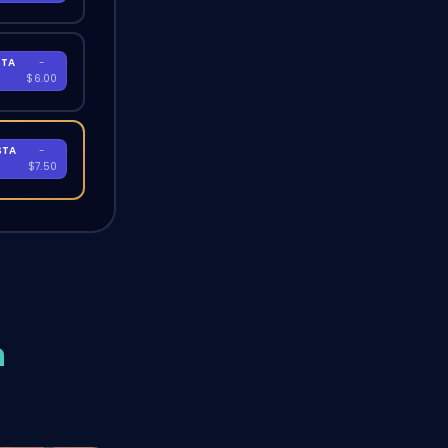
STA
-
A
$6.00
STA
-
A
$7.50
n