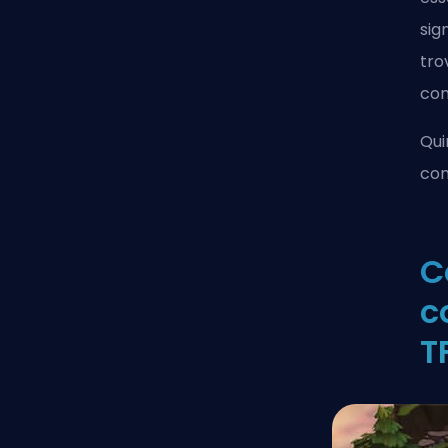
sig
tro
con
Qui
con
C
c
T