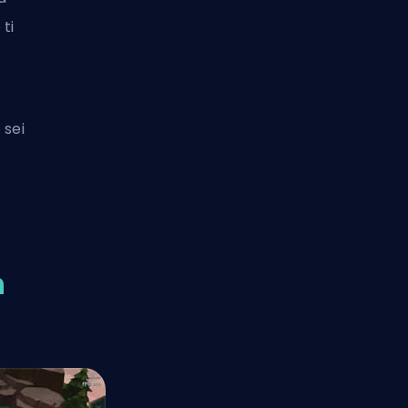
 ti
 sei
n