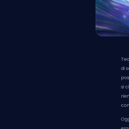
Tea
di 
pos
si 
rie
con
Ogg
ess