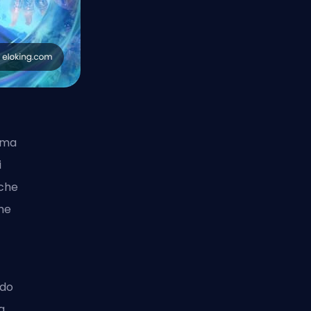
mma
i
 che
he
rdo
a