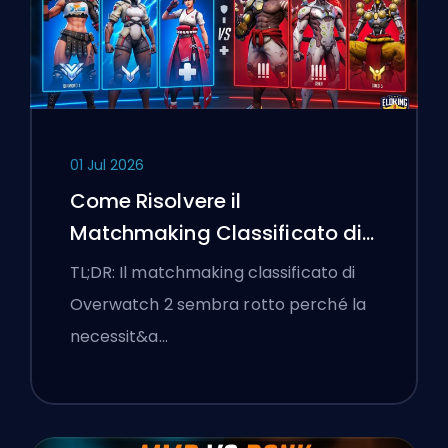
01 Jul 2026
Come Risolvere il
Matchmaking Classificato di
Overwatch 2 e le Lobby a
TL;DR: Il matchmaking classificato di
Senso Unico
Overwatch 2 sembra rotto perché la
necessit&a…