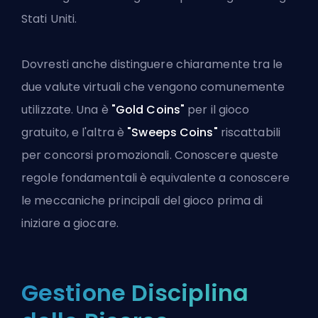
Stati Uniti.
Dovresti anche distinguere chiaramente tra le
due valute virtuali che vengono comunemente
utilizzate. Una è
"Gold Coins"
per il gioco
gratuito, e l'altra è
"Sweeps Coins"
riscattabili
per concorsi promozionali. Conoscere queste
regole fondamentali è equivalente a conoscere
le meccaniche principali del gioco prima di
iniziare a giocare.
Gestione Disciplina