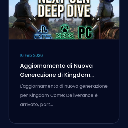
16 Feb 2026
Aggiornamento di Nuova
Generazione di Kingdom
Come: Deliverance: Un'Analisi
L'aggiornamento di nuova generazione
Approfondita
per Kingdom Come: Deliverance è
arrivato, port…