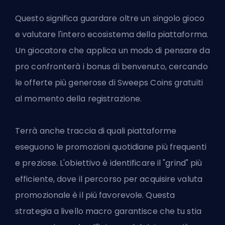
Questo significa guardare oltre un singolo gioco
e valutare l'intero ecosistema della piattaforma.
Un giocatore che applica un modo di pensare da
pro confronterà i bonus di benvenuto, cercando
le offerte più generose di Sweeps Coins gratuiti
al momento della registrazione.
Terrà anche traccia di quali piattaforme
eseguono le promozioni quotidiane più frequenti
e preziose. L'obiettivo è identificare il "grind" più
efficiente, dove il percorso per acquisire valuta
promozionale è il più favorevole. Questa
strategia a livello macro garantisce che tu stia