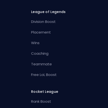
League of Legends
Division Boost
Placement
Wins
Coaching
Teammate
Free LoL Boost
Rocket League
Rank Boost