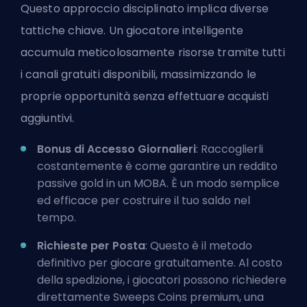
Questo approccio disciplinato implica diverse
tattiche chiave. Un giocatore intelligente
accumula meticolosamente risorse tramite tutti
i canali gratuiti disponibili, massimizzando le
proprie opportunità senza effettuare acquisti
aggiuntivi.
Bonus di Accesso Giornalieri
: Raccoglierli
costantemente è come garantire un reddito
passive gold in un
MOBA
. È un modo semplice
ed efficace per costruire il tuo saldo nel
tempo.
Richieste per Posta
: Questo è il metodo
definitivo per giocare gratuitamente. Al costo
della spedizione, i giocatori possono richiedere
direttamente Sweeps Coins premium, una