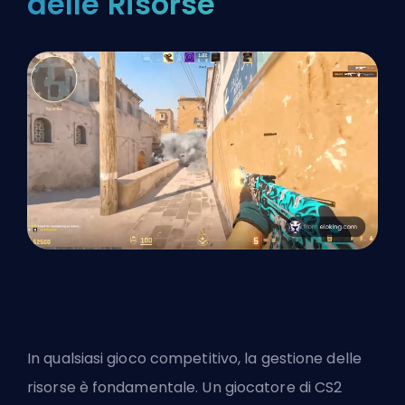
delle Risorse
In qualsiasi gioco competitivo, la gestione delle
risorse è fondamentale. Un giocatore di CS2