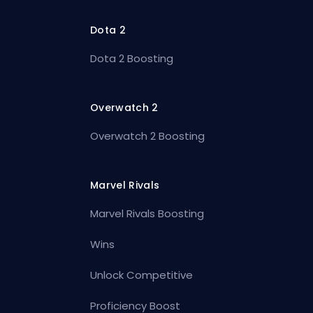
Dota 2
Dota 2 Boosting
Overwatch 2
Overwatch 2 Boosting
Marvel Rivals
Marvel Rivals Boosting
Wins
Unlock Competitive
Proficiency Boost