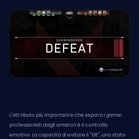
L'attributo più importante che separa i gamer
professionisti dagli amatori è il controllo
emotivo. La capacità di evitare il "tilt", uno stato