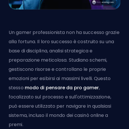
Un gamer professionista non ha successo grazie
alla fortuna. Il loro successo è costruito su una
base di disciplina, analisi strategica e
preparazione meticolosa. Studiano schemi,
gestiscono risorse e controllano le proprie
emozioni per esibirsi ai massimi livelli. Questo
stesso
modo di pensare da pro gamer
,
focalizzato sul processo e sull'ottimizzazione,
può essere utilizzato per navigare in qualsiasi
sistema, incluso il mondo dei casinò online a
premi.