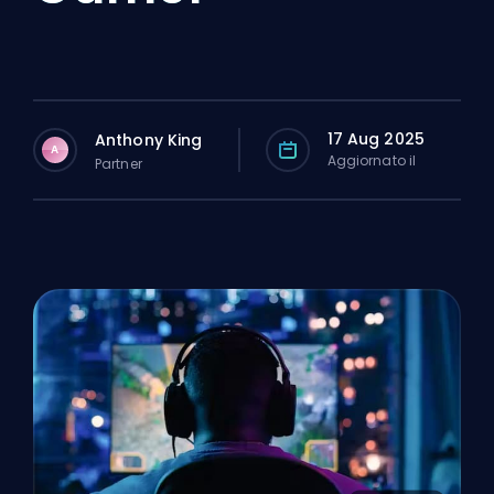
17 Aug 2025
Anthony King
A
Aggiornato il
Partner