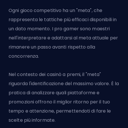
Ogni gioco competitivo ha un "meta", che
rappresenta le tattiche più efficaci disponibili in
un dato momento. I pro gamer sono maestri
nell'interpretare e adattarsi al meta attuale per
rimanere un passo avanti rispetto alla
concorrenza.
Nel contesto dei casinò a premi, il "meta"
riguarda l'identificazione del massimo valore. È la
pratica di analizzare quali piattaforme e
promozioni offrono il miglior ritorno per il tuo
tempo e attenzione, permettendoti di fare le
scelte più informate.