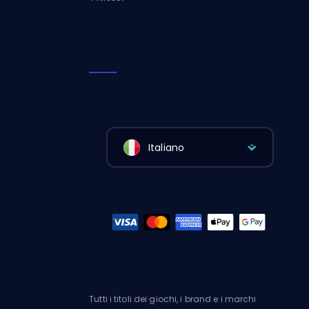
Italiano
Tutti i titoli dei giochi, i brand e i marchi