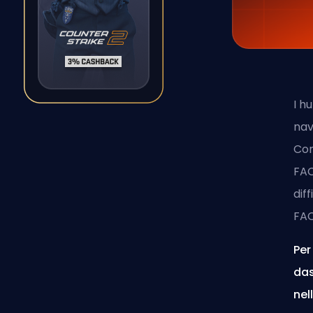
I h
nav
Con
FAC
dif
FAC
Per
das
nel