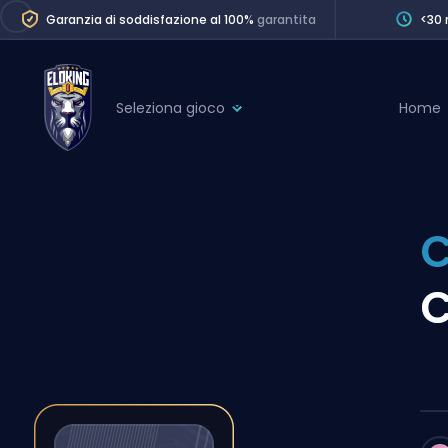
Garanzia di soddisfazione al 100%
garantita
<30 
Seleziona gioco
Home
League of Legends
League 
Marvel Rivals
SERVICES
Valorant
C
Division Boos
Dota 2
Placements
C
Counter-Strike
Wins
Overwatch 2
Coaching
Rocket League
Path of Exile 2
Teammate