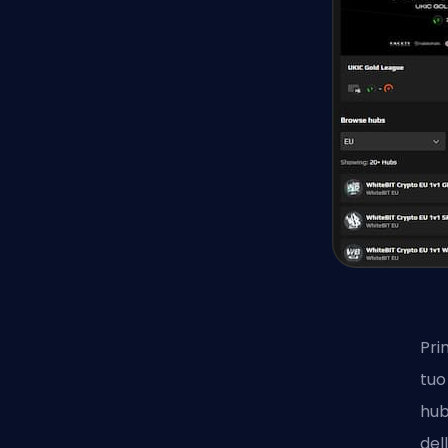
Pri
tuo
hub
del