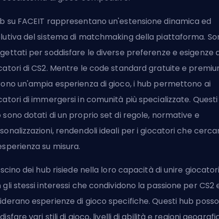
ub su FACEIT rappresentano un'estensione dinamica ed
lutiva del sistema di matchmaking della piattaforma. So
gettati per soddisfare le diverse preferenze e esigenze 
catori di CS2. Mentre le code standard gratuite e premi
rono un'ampia esperienza di gioco, i hub permettono ai
catori di immergersi in comunità più specializzate. Questi
 sono dotati di un proprio set di regole, normative e
sonalizzazioni, rendendoli ideali per i giocatori che cerc
esperienza su misura.
fascino dei hub risiede nella loro capacità di unire giocator
 gli stessi interessi che condividono la passione per CS2 
iderano esperienze di gioco specifiche. Questi hub poss
isfare vari stili di gioco, livelli di abilità e regioni geografi