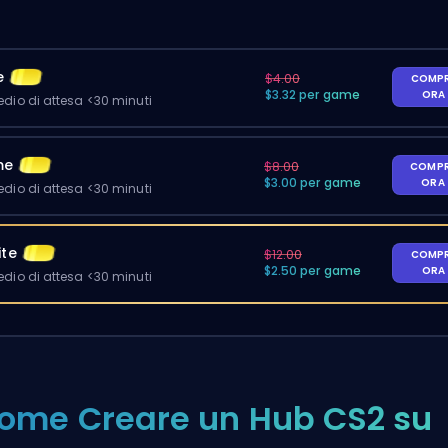
e
$4.00
COMP
$3.32 per game
ORA
io di attesa <30 minuti
me
$8.00
COMP
$3.00 per game
ORA
io di attesa <30 minuti
ite
$12.00
COMP
$2.50 per game
ORA
io di attesa <30 minuti
ome Creare un Hub CS2 su