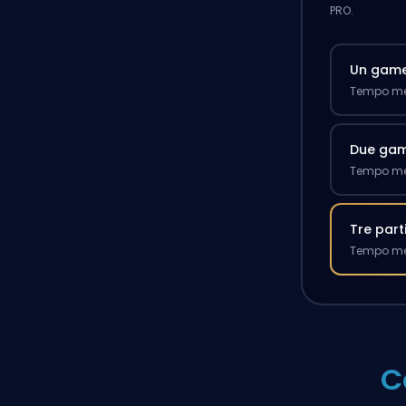
PRO.
Un gam
Tempo med
Due ga
Tempo med
Tre part
Tempo med
C