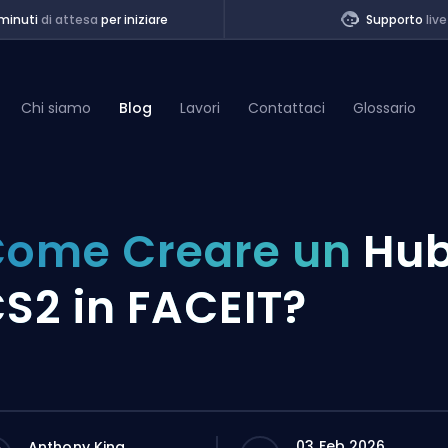
minuti
di attesa
per iniziare
Supporto
live
Chi siamo
Blog
Lavori
Contattaci
Glossario
of Legends
ome Creare un
Hu
t
S2 in FACEIT?
03 Feb 2026
Anthony King