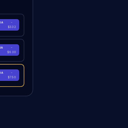
RA
-
$3.32
RA
-
$6.00
RA
-
$7.50