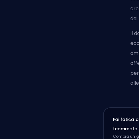
cre
dei
Il 
eco
amp
off
per
all
Fai fatica 
teammate 
Compra un ga