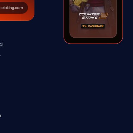
di
T
.
e