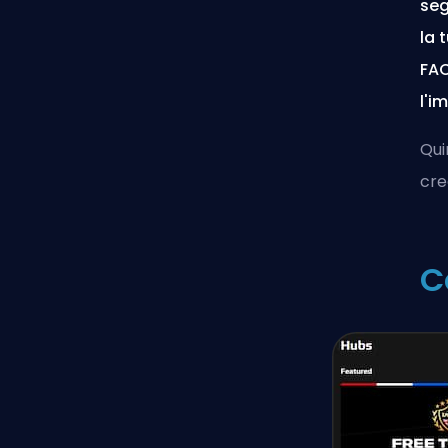
seg
la 
FAC
l'i
Qui
cre
C