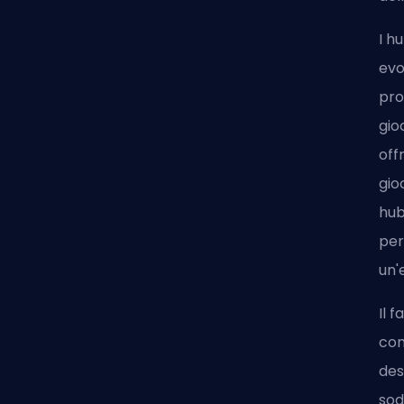
I h
evo
pro
gio
off
gio
hub
per
un'
Il 
con
des
sodd