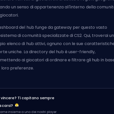
ando un senso di appartenenza all'interno della comunit
 giocatori.
dashboard del hub funge da gateway per questo vasto
sistema di comunità specializzate di CS2. Qui, troverai u
io elenco di hub attivi, ognuno con le sue caratteristich
erte uniche. La directory del hub è user-friendly,
mettendo ai giocatori di ordinare e filtrare gli hub in bas
e loro preferenze.
a vincere? Ti capitano sempre
scarsi?
me insieme a uno dei nostri player