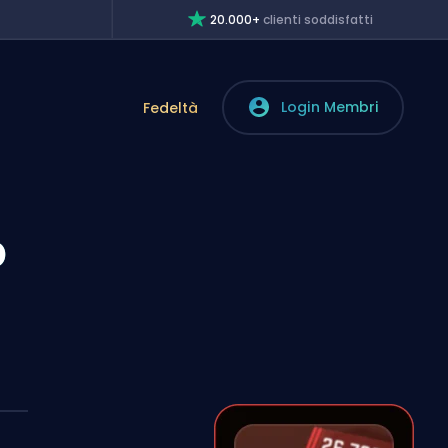
20.000+
clienti soddisfatti
Login Membri
Fedeltà
b