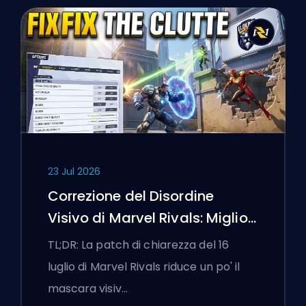
23 Jul 2026
Correzione del Disordine
Visivo di Marvel Rivals: Migliori
Impostazioni Competitive
TL;DR: La patch di chiarezza del 16
Dopo la Patch del 16 Luglio
luglio di Marvel Rivals riduce un po' il
mascara visiv…