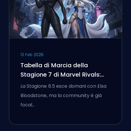
13 Feb 2026
Tabella di Marcia della
Stagione 7 di Marvel Rivals:
Black Cat, White Fox e l'Evento
La Stagione 6.5 esce domani con Elsa
Monsters Take Manhattan
Bloodstone, ma la community è già
focal…