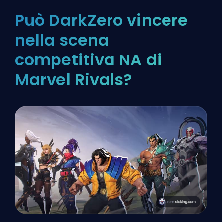
Può DarkZero vincere
nella scena
competitiva NA di
Marvel Rivals?