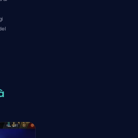
gi
del
à