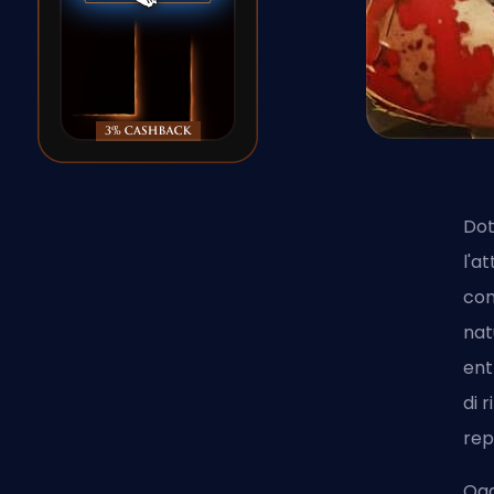
Dot
l'a
con
nat
ent
di 
rep
Ogg