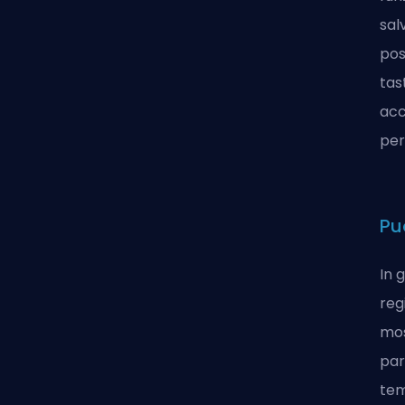
sal
pos
tas
acc
per
Pu
In 
reg
mos
par
tem