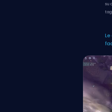
su 
tag
Le
fa