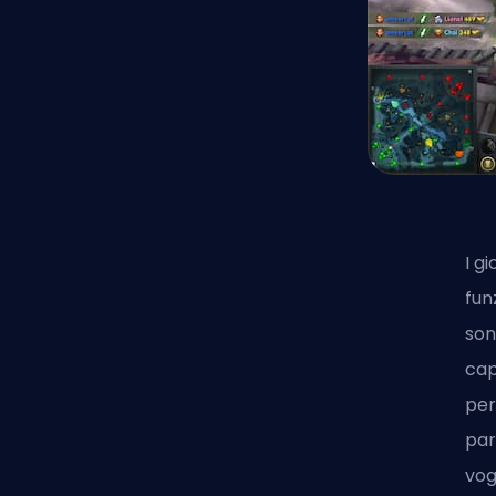
I g
fun
son
cap
per
par
vog