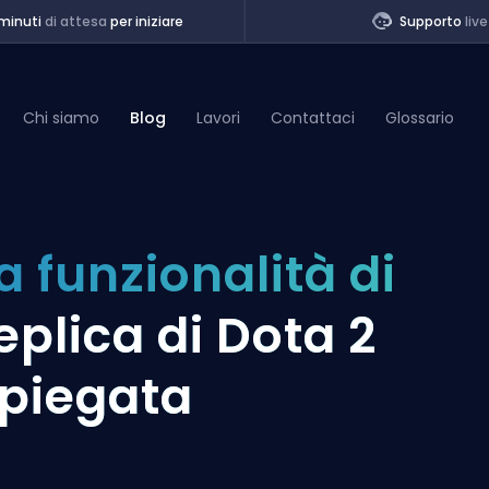
minuti
di attesa
per iniziare
Supporto
live
Chi siamo
Blog
Lavori
Contattaci
Glossario
of Legends
a funzionalità di
t
eplica di Dota 2
piegata