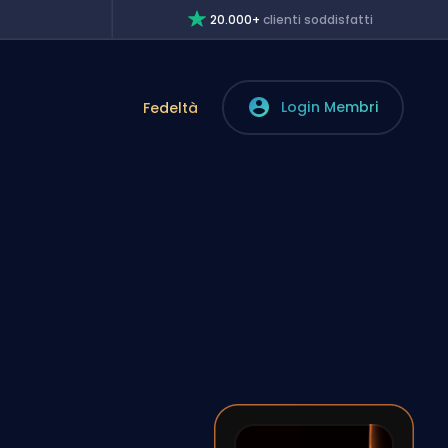
20.000+
clienti soddisfatti
Login Membri
Fedeltà