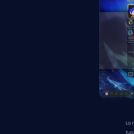
La 
fun