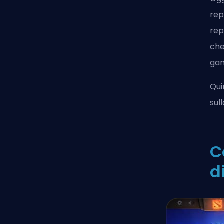
rep
rep
che
gam
Qui
sul
C
d