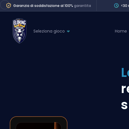
Garanzia di soddisfazione al 100%
garantita
<30 
Seleziona gioco
Home
League of Legends
League 
Marvel Rivals
SERVICES
Valorant
L
Division Boos
Dota 2
Placements
r
Counter-Strike
Wins
Overwatch 2
s
Coaching
Rocket League
Path of Exile 2
Teammate