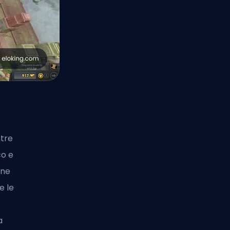
ntre
co e
une
e le
a