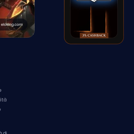
e
e
ità
e
à di