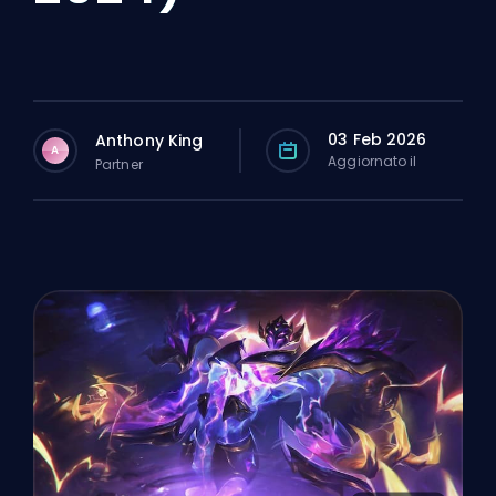
03 Feb 2026
Anthony King
A
Aggiornato il
Partner