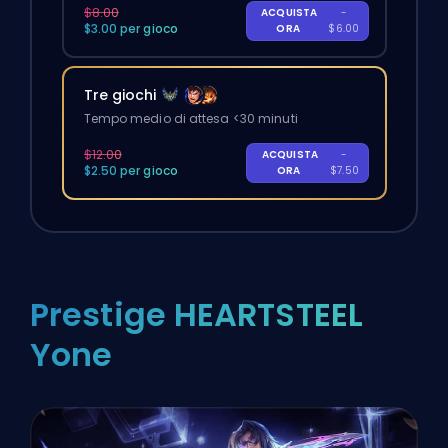
$8.00
ACQUISTA
-
$3.00 per gioco
ORA
$6.00
Tre giochi
Tempo medio di attesa <30 minuti
$12.00
ACQUISTA
-
$2.50 per gioco
ORA
$7.50
Prestige HEARTSTEEL
Yone