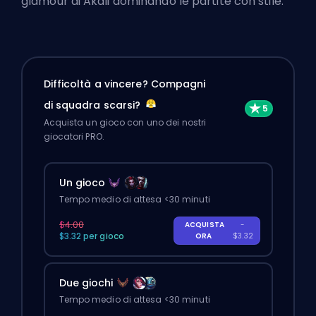
glamour di Akali dominando le partite con stile.
Difficoltà a vincere? Compagni
di squadra scarsi?
Acquista un gioco con uno dei nostri
giocatori PRO.
Un gioco
Tempo medio di attesa <30 minuti
$4.00
ACQUISTA
-
$3.32 per gioco
ORA
$3.32
Due giochi
Tempo medio di attesa <30 minuti