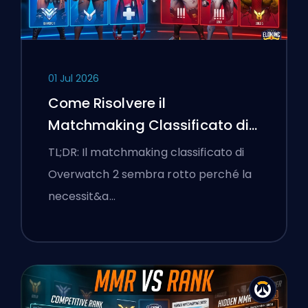
01 Jul 2026
Come Risolvere il
Matchmaking Classificato di
Overwatch 2 e le Lobby a
TL;DR: Il matchmaking classificato di
Senso Unico
Overwatch 2 sembra rotto perché la
necessit&a…