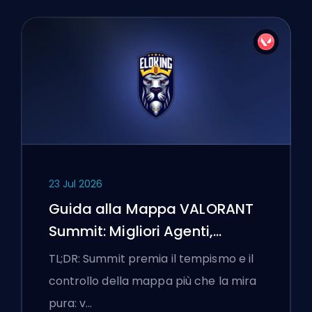
23 Jul 2026
Guida alla Mappa VALORANT
Summit: Migliori Agenti,
Chiamate e Fumogeni
TL;DR: Summit premia il tempismo e il
controllo della mappa più che la mira
pura: v…