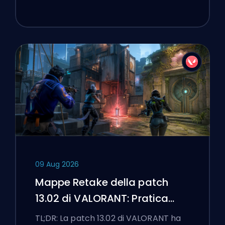
09 Aug 2026
Mappe Retake della patch
13.02 di VALORANT: Pratica
Split, Corrode e Lotus
TL;DR: La patch 13.02 di VALORANT ha