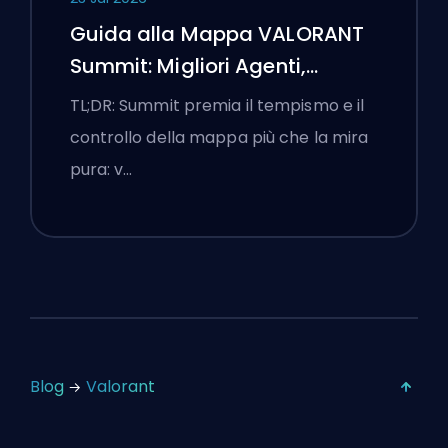
Guida alla Mappa VALORANT
Summit: Migliori Agenti,
Chiamate e Fumogeni
TL;DR: Summit premia il tempismo e il
controllo della mappa più che la mira
pura: v…
Blog
Valorant