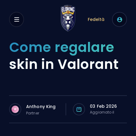
Fedeltà
Come regalare
skin in Valorant
03 Feb 2026
Anthony King
A
Aggiornato il
Partner