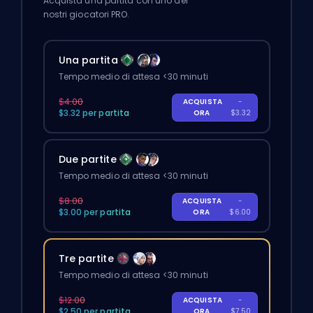
Acquista una partita con uno dei
nostri giocatori PRO.
Una partita
Tempo medio di attesa <30 minuti
$4.00
ACQUISTA
-
$3.32 per partita
ORA
$3.32
Due partite
Tempo medio di attesa <30 minuti
$8.00
ACQUISTA
-
$3.00 per partita
ORA
$6.00
Tre partite
Tempo medio di attesa <30 minuti
$12.00
ACQUISTA
-
$2.50 per partita
ORA
$7.50