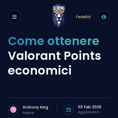
Fedeltà
Come ottenere
Valorant Points
economici
03 Feb 2026
Anthony King
A
Aggiornato il
Partner