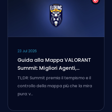
23 Jul 2026
Guida alla Mappa VALORANT
Summit: Migliori Agenti,
Chiamate e Fumogeni
TL;DR: Summit premia il tempismo e il
controllo della mappa più che la mira
pura: v…