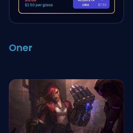
$12.00
ACQUISTA
-
$2.50 per gioco
ORA
$7.50
Oner