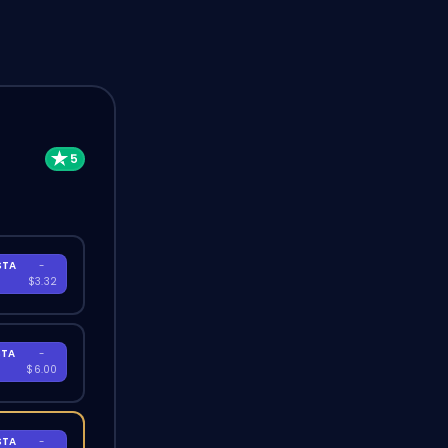
STA
-
A
$3.32
STA
-
A
$6.00
STA
-