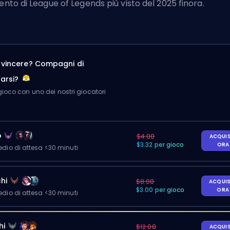
vento di League of Legends più visto del 2025 finora.
a vincere? Compagni di
arsi?
ioco con uno dei nostri giocatori
o
$4.00
ACQUI
$3.32 per gioco
OR
io di attesa <30 minuti
hi
$8.00
ACQUI
$3.00 per gioco
OR
io di attesa <30 minuti
hi
$12.00
ACQUI