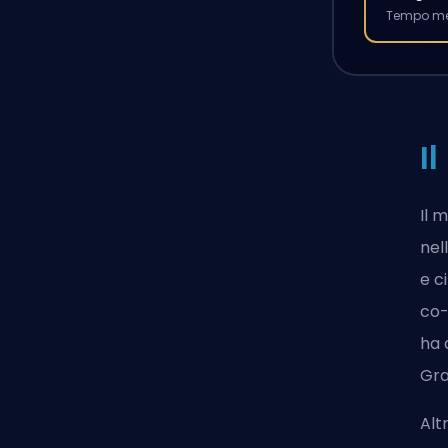
Tempo med
I
Il 
nel
e c
co-
ha 
Gra
Alt