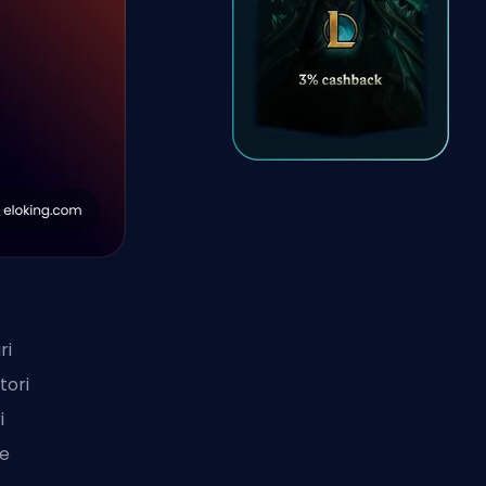
ri
tori
i
he