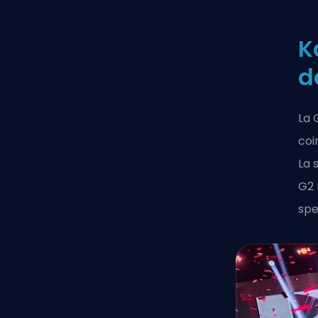
K
d
La 
coi
La 
G2 
spe