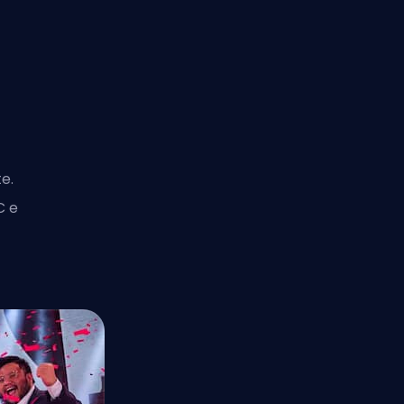
e.
C e