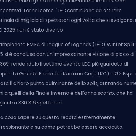
antisce che il gioco rimanga rilevante è la sua scena
petitiva. Tornei come l'LEC continuano ad attirare
tinaia di migliaia di spettatori ogni volta che si svolgono, 
EC 2025 non è stato diverso.
Campionato EMEA di League of Legends (LEC) Winter Split
5 si è concluso con un'impressionante visione di picco di
.369, rendendolo il settimo evento LEC più guardato di
pre. La Grande Finale tra Karmine Corp (KC) e G2 Espo
tata il chiaro punto culminante dello split, attirando nume
ini a quelli della Finale Invernale dell'anno scorso, che ha
giunto i 830.816 spettatori.
o cosa sapere su questo record estremamente
ressionante e su come potrebbe essere accaduto.