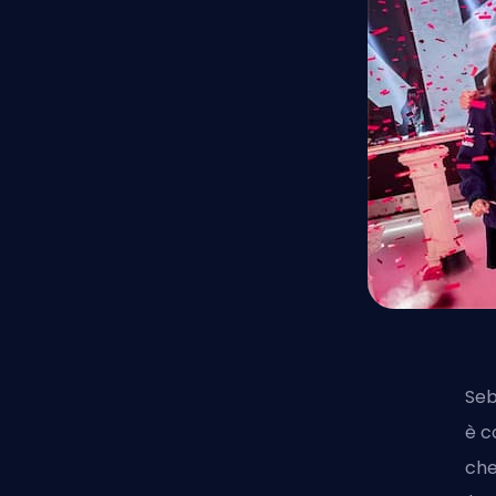
Seb
è c
che