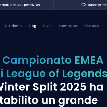
minuti
di attesa
per iniziare
Supporto
live
Chi siamo
Blog
Lavori
Contattaci
Glossario
of Legends
l Campionato EMEA
t
i League of Legend
inter Split 2025 ha
tabilito un grande