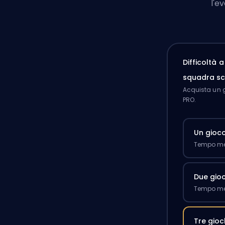
l'e
Difficoltà 
squadra sc
Acquista un g
PRO.
Un gioc
Tempo med
Due gioc
Tempo med
Tre gioc