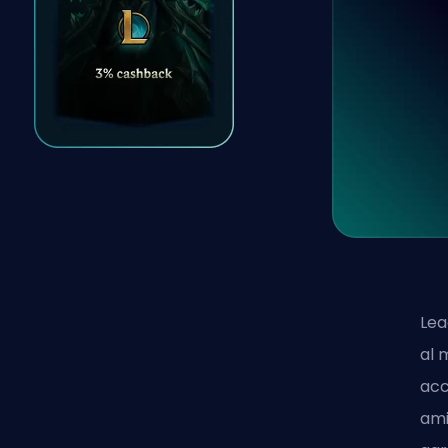
Lea
al 
acc
ami