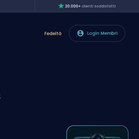
20.000+
clienti soddisfatti
Login Membri
Fedeltà
s