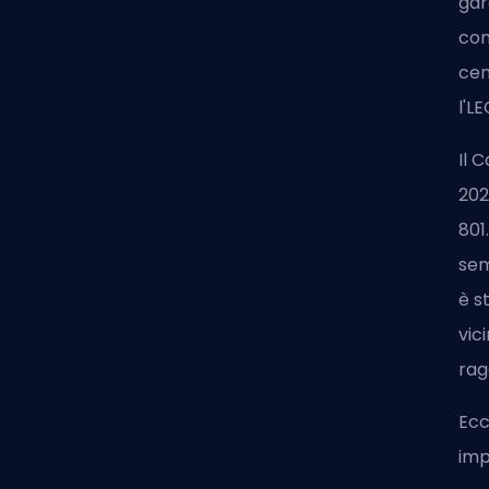
gar
com
cen
l'L
Il 
202
801
sem
è s
vic
rag
Ecc
imp