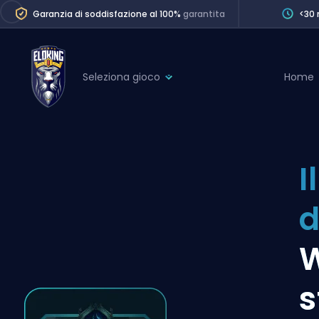
Garanzia di soddisfazione al 100%
garantita
<30 
Seleziona gioco
Home
League of Legends
League 
Marvel Rivals
SERVICES
Valorant
I
Division Boos
Dota 2
Placements
d
Counter-Strike
Wins
Overwatch 2
W
Coaching
Rocket League
s
Path of Exile 2
Teammate