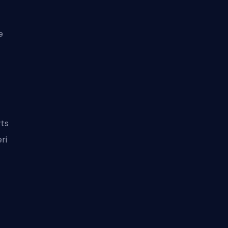
e
rts
ri