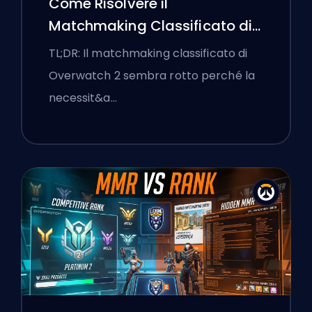
Come Risolvere il
Matchmaking Classificato di
Overwatch 2 e le Lobby a
TL;DR: Il matchmaking classificato di
Senso Unico
Overwatch 2 sembra rotto perché la
necessit&a…