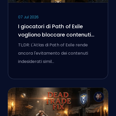
07 Jul 2026
I giocatori di Path of Exile
vogliono bloccare contenuti
cattivi e l'interfaccia continua
TL;DR: L'Atlas di Path of Exile rende
a ostacolarli
ancora l'evitamento dei contenuti
indesiderati simil…