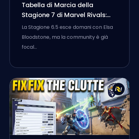
Tabella di Marcia della
Stagione 7 di Marvel Rivals:
Black Cat, White Fox e l'Evento
La Stagione 6.5 esce domani con Elsa
Monsters Take Manhattan
Bloodstone, ma la community è già
focal…