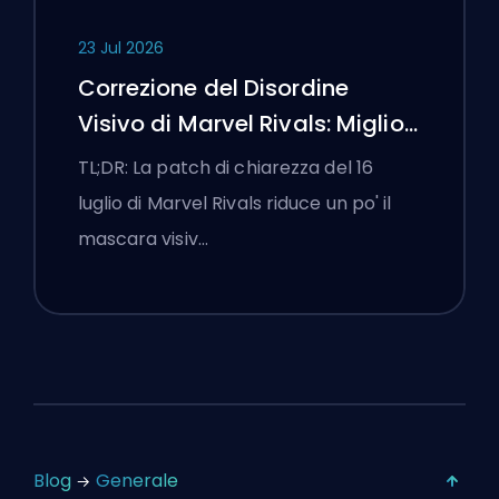
23 Jul 2026
Correzione del Disordine
Visivo di Marvel Rivals: Migliori
Impostazioni Competitive
TL;DR: La patch di chiarezza del 16
Dopo la Patch del 16 Luglio
luglio di Marvel Rivals riduce un po' il
mascara visiv…
Blog
Generale