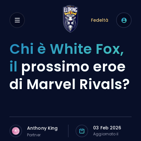
Fedeltà
Chi è White Fox,
il
prossimo eroe
di Marvel Rivals?
03 Feb 2026
Anthony King
A
Aggiornato il
Partner