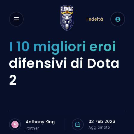
Fedeltà
I 10 migliori eroi
difensivi di Dota
2
03 Feb 2026
Anthony King
A
Aggiornato il
Partner