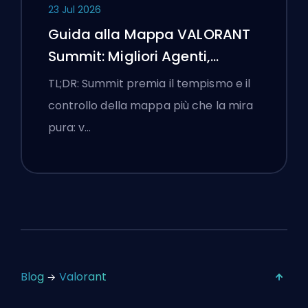
23 Jul 2026
Guida alla Mappa VALORANT
Summit: Migliori Agenti,
Chiamate e Fumogeni
TL;DR: Summit premia il tempismo e il
controllo della mappa più che la mira
pura: v…
Blog
Valorant