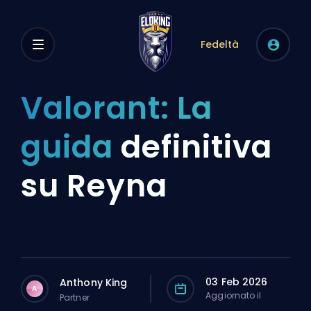
Fedeltà
Valorant: La
guida
definitiva
su Reyna
03 Feb 2026
Anthony King
A
Aggiornato il
Partner