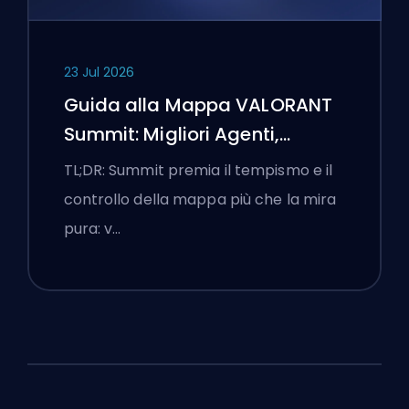
23 Jul 2026
Guida alla Mappa VALORANT
Summit: Migliori Agenti,
Chiamate e Fumogeni
TL;DR: Summit premia il tempismo e il
controllo della mappa più che la mira
pura: v…