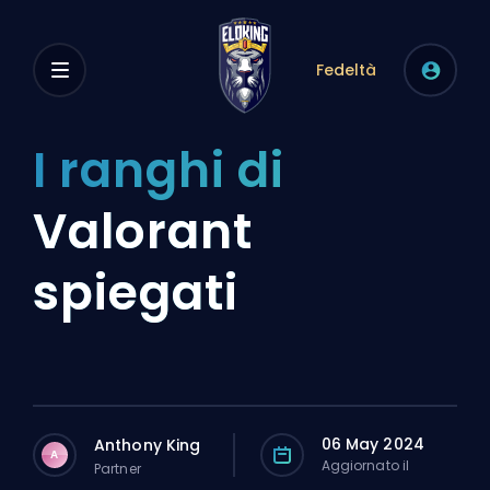
Fedeltà
I ranghi di
Valorant
spiegati
06 May 2024
Anthony King
A
Aggiornato il
Partner