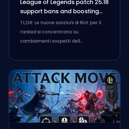
League of Legends patch 25.18
support bans and boosting
flags
TL;DR: Le nuove sanzioni di Riot per il
ranked si concentrano su
cambiamenti sospetti dell…