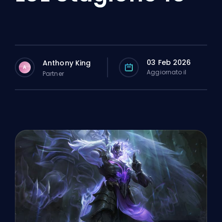
03 Feb 2026
Anthony King
A
Aggiornato il
Partner