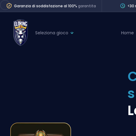
Garanzia di soddisfazione al 100%
garantita
<30 
Seleziona gioco
Home
League of Legends
League 
Marvel Rivals
SERVICES
Valorant
C
Division Boos
Dota 2
Placements
s
Counter-Strike
Wins
Overwatch 2
L
Coaching
Rocket League
Path of Exile 2
Teammate