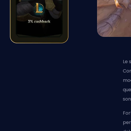
Le 
Con
mod
que
son
For
per