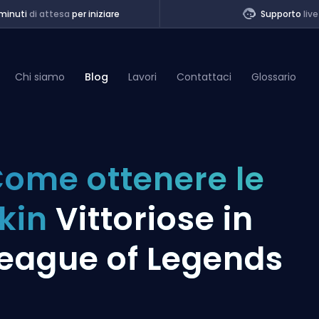
minuti
di attesa
per iniziare
Supporto
live
Chi siamo
Blog
Lavori
Contattaci
Glossario
of Legends
ome ottenere le
t
kin
Vittoriose in
eague of Legends