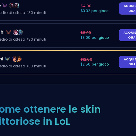
o
$4.00
ACQUI
$3.32 per gioco
OR
io di attesa <30 minuti
hi
$8.00
ACQUI
$3.00 per gioco
OR
io di attesa <30 minuti
hi
$12.00
ACQUI
$2.50 per gioco
OR
io di attesa <30 minuti
ome ottenere le skin
ittoriose in LoL