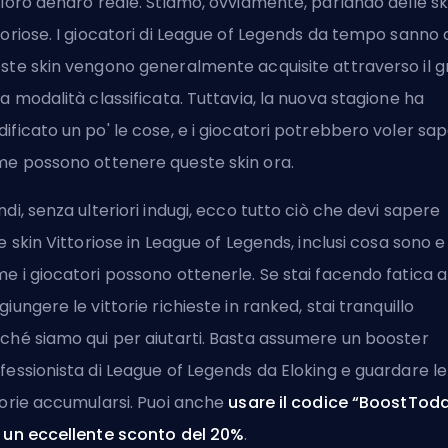
 loro denaro reale. Stiamo, ovviamente, parlando delle sk
toriose. I giocatori di League of Legends da tempo sanno
ste skin vengono generalmente acquisite attraverso il g
la modalità classificata. Tuttavia, la nuova stagione ha
ificato un po' le cose, e i giocatori potrebbero voler sa
e possono ottenere queste skin ora.
ndi, senza ulteriori indugi, ecco tutto ciò che devi sapere
le skin Vittoriose in League of Legends, inclusi cosa sono e
e i giocatori possono ottenerle. Se stai facendo fatica a
giungere le vittorie richieste in ranked, stai tranquillo
ché siamo qui per aiutarti. Basta assumere un
booster
fessionista di League of Legends da Eloking
e guardare le
torie accumularsi. Puoi anche
usare il codice “BoostTod
 un eccellente sconto del 20%
.