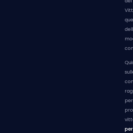
del
Vit
que
del
mod
com
Qui
sul
com
rag
per
pro
vit
per