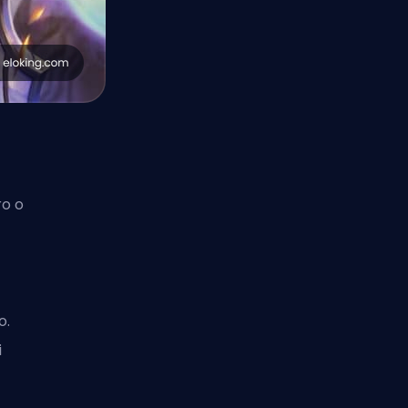
ro o
o.
i