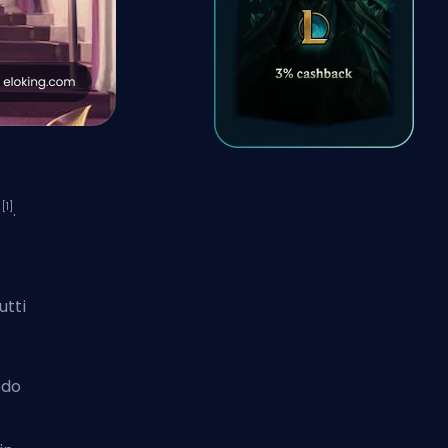
[1]
s
.
utti
odo
o