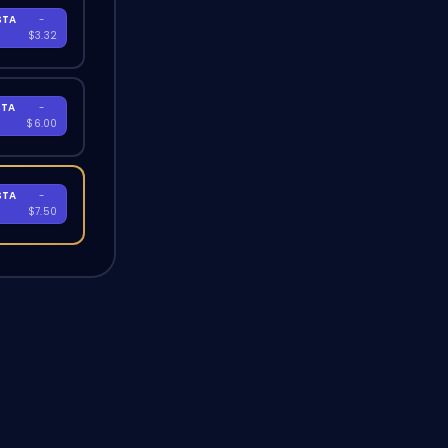
STA
-
A
$3.32
STA
-
A
$6.00
STA
-
A
$7.50