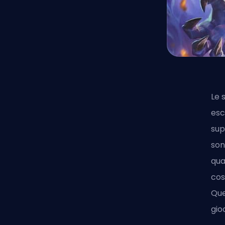
Le 
esc
sup
son
qu
cos
Que
gio