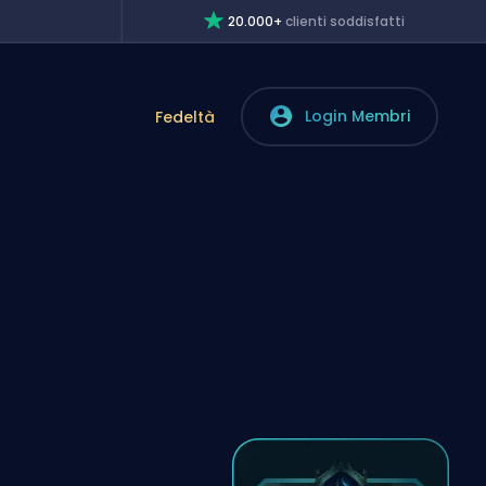
20.000+
clienti soddisfatti
Login Membri
Fedeltà