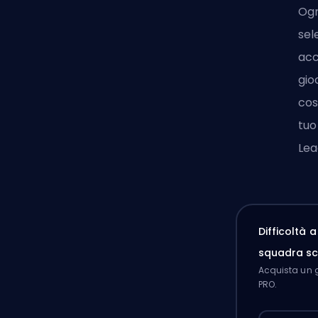
Ogn
sel
acc
gio
cos
tuo
Lea
Difficoltà 
squadra sc
Acquista un g
PRO.