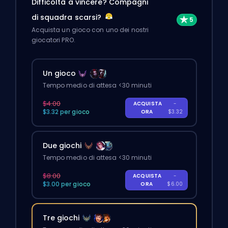
Difficoltà a vincere? Compagni
di squadra scarsi?
Acquista un gioco con uno dei nostri
giocatori PRO.
Un gioco
Tempo medio di attesa <30 minuti
$4.00
ACQUISTA
-
$3.32 per gioco
ORA
$3.32
Due giochi
Tempo medio di attesa <30 minuti
$8.00
ACQUISTA
-
$3.00 per gioco
ORA
$6.00
Tre giochi