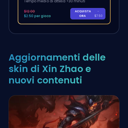
Tempo medio di attesa <30 minuti
$12.00
ACQUISTA
-
$2.50 per gioco
ORA
$7.50
Aggiornamenti delle
skin di Xin Zhao e
nuovi contenuti