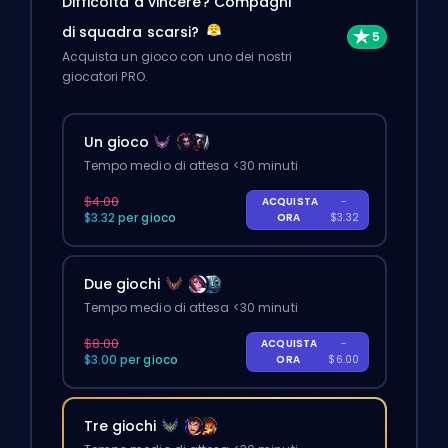
Difficoltà a vincere? Compagni
di squadra scarsi?
Acquista un gioco con uno dei nostri
giocatori PRO.
Un gioco
Tempo medio di attesa <30 minuti
$4.00
ACQUISTA
-
$3.32 per gioco
ORA
$3.32
Due giochi
Tempo medio di attesa <30 minuti
$8.00
ACQUISTA
-
$3.00 per gioco
ORA
$6.00
Tre giochi