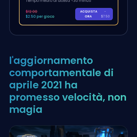
Tempo medio di attesa <30 minuti
$12.00
ACQUISTA
-
$2.50 per gioco
ORA
$7.50
l'aggiornamento
comportamentale di
aprile 2021 ha
promesso velocità, non
magia