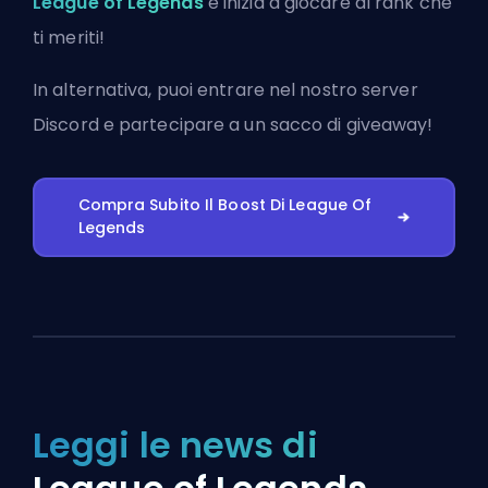
League of Legends
e inizia a giocare al rank che
ti meriti!
In alternativa, puoi
entrare nel nostro server
Discord
e partecipare a un sacco di giveaway!
Compra Subito Il Boost Di League Of
Legends
Leggi le news di