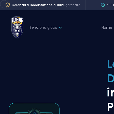
Garanzia di soddisfazione al 100%
garantita
<30 
Seleziona gioco
Home
League of Legends
League 
Marvel Rivals
SERVICES
Valorant
L
Division Boos
Dota 2
Placements
Counter-Strike
Wins
Overwatch 2
i
Coaching
Rocket League
P
Path of Exile 2
Teammate