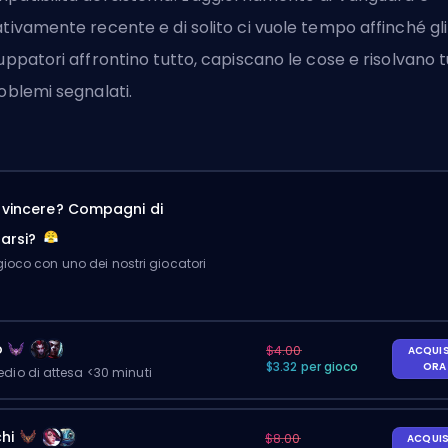
ativamente recente e di solito ci vuole tempo affinché gli
luppatori affrontino tutto, capiscano le cose e risolvano t
roblemi segnalati.
a vincere? Compagni di
arsi?
ioco con uno dei nostri giocatori
o
$4.00
ACQUI
$3.32 per gioco
OR
io di attesa <30 minuti
hi
$8.00
ACQUI