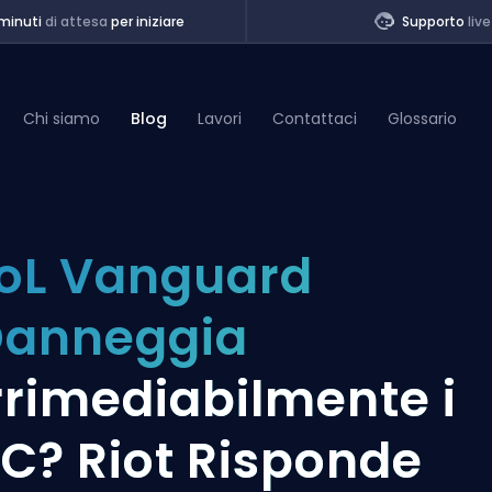
minuti
di attesa
per iniziare
Supporto
live
Chi siamo
Blog
Lavori
Contattaci
Glossario
of Legends
oL Vanguard
t
Danneggia
rrimediabilmente i
C? Riot Risponde