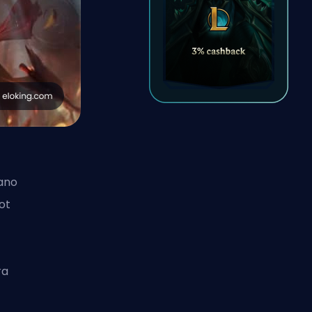
ano
ot
ra