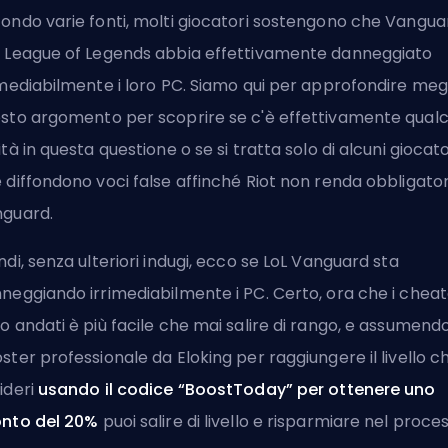
ondo varie fonti, molti giocatori sostengono che Vangua
 League of Legends abbia effettivamente danneggiato
imediabilmente i loro PC. Siamo qui per approfondire meg
sto argomento per scoprire se c'è effettivamente qual
ità in questa questione o se si tratta solo di alcuni giocato
 diffondono voci false affinché Riot non renda obbligator
guard.
ndi, senza ulteriori indugi, ecco se LoL Vanguard sta
neggiando irrimediabilmente i PC. Certo, ora che i cheat
o andati è più facile che mai salire di rango, e assumend
ster professionale da Eloking
per raggiungere il livello c
ideri
usando il codice “BoostToday” per ottenere uno
nto del 20%
puoi salire di livello e risparmiare nel proce