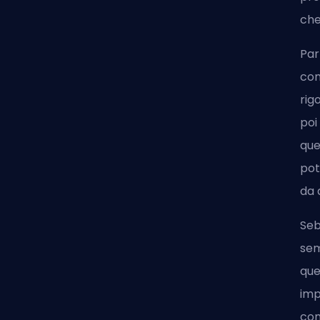
che
Par
com
rig
poi
que
pot
da 
Seb
sem
que
imp
com