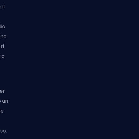
rd
lio
che
ri
io
er
o un
he
sso.