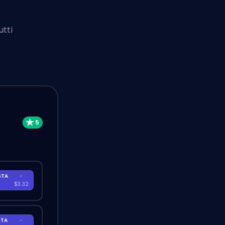
utti
STA
-
A
$3.32
STA
-