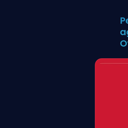
P
a
O