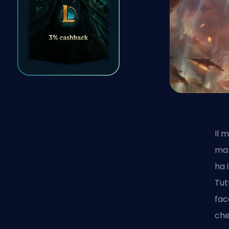
Il 
ma 
ha 
Tut
fac
che