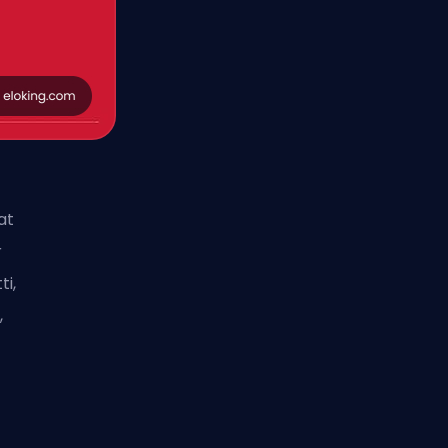
at
r
ti,
,