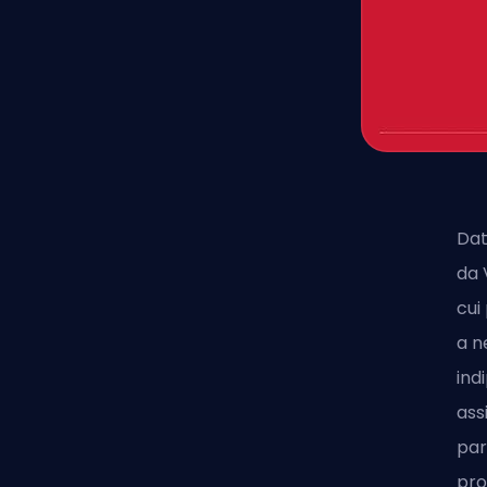
Dat
da 
cui
a n
ind
ass
par
pro