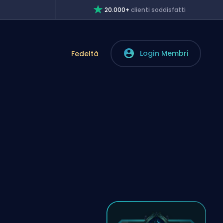
20.000+
clienti soddisfatti
Login Membri
Fedeltà