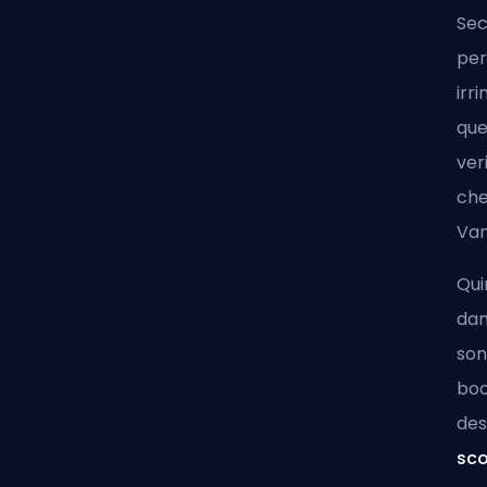
Sec
per
irr
que
ver
che
Van
Qui
dan
son
boo
des
sco