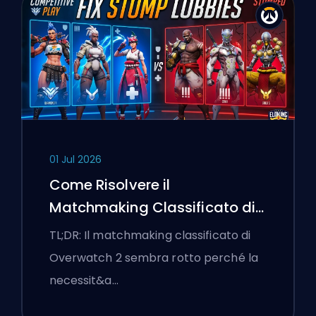
01 Jul 2026
Come Risolvere il
Matchmaking Classificato di
Overwatch 2 e le Lobby a
TL;DR: Il matchmaking classificato di
Senso Unico
Overwatch 2 sembra rotto perché la
necessit&a…