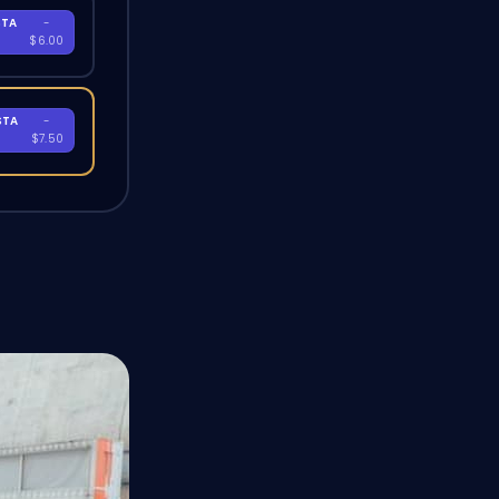
STA
-
A
$6.00
STA
-
A
$7.50