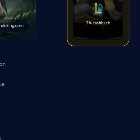
Con
ue
i