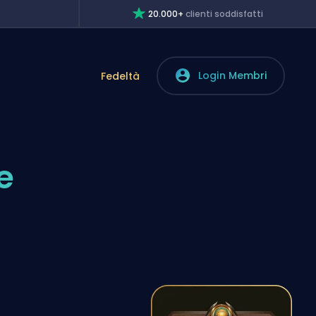
20.000+
clienti soddisfatti
Login Membri
Fedeltà
e