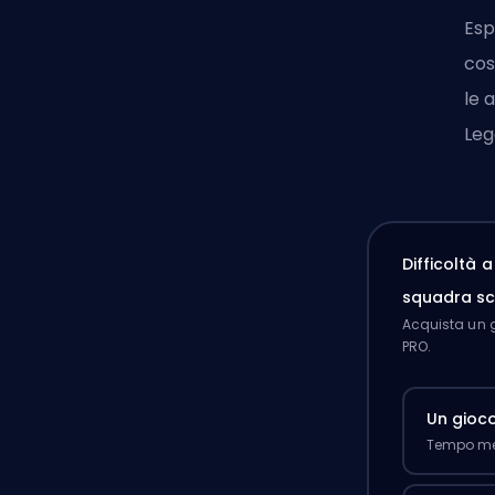
Esp
cos
le 
Leg
Difficoltà 
squadra sc
Acquista un g
PRO.
Un gioc
Tempo med