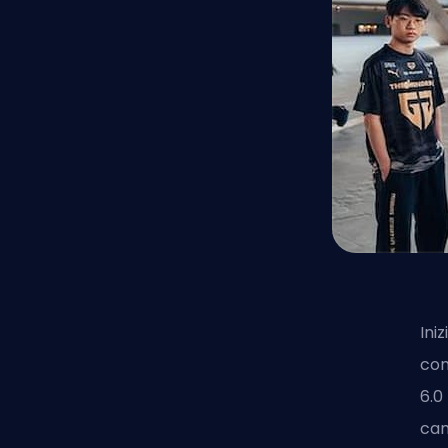
Ini
con
6.0
cam