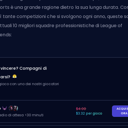
orts è una grande ragione dietro la sua lunga durata. Co
ì tante competizioni che si svolgono ogni anno, queste s
attuali 10 migliori squadre professionistiche di League of
ends:
a vincere? Compagni di
arsi?
ioco con uno dei nostri giocatori
o
$4.00
ACQUI
$3.32 per gioco
OR
io di attesa <30 minuti