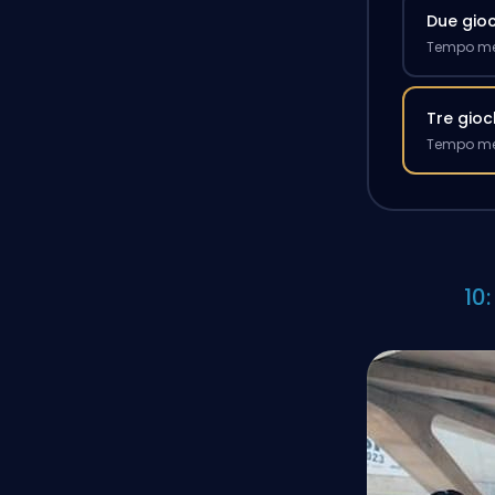
Due gioc
Tempo med
Tre gioc
Tempo med
10