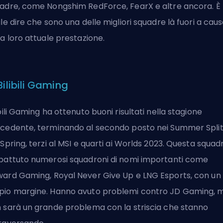
adre, come Nongshim RedForce, FearX e altre ancora. È
ile dire che sono una delle migliori squadre là fuori a cau
la loro attuale prestazione.
Bilibili Gaming
ibili Gaming ha ottenuto buoni risultati nella stagione
cedente, terminando al secondo posto nei Summer Split
 Spring, terzi al MSI e quarti ai Worlds 2023. Questa squad
battuto numerosi squadroni di nomi importanti come
ard Gaming, Royal Never Give Up e LNG Esports, con un
io margine. Hanno avuto problemi contro JD Gaming, 
 sarà un grande problema con la striscia che stanno