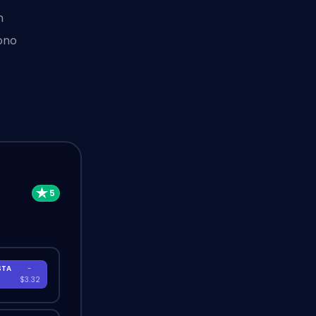
n
ono
STA
-
A
$3.32