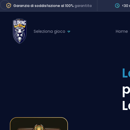
Garanzia di soddisfazione al 100%
garantita
<30 
Seleziona gioco
Home
League of Legends
League 
Marvel Rivals
SERVICES
Valorant
L
Division Boos
Dota 2
Placements
p
Counter-Strike
Wins
Overwatch 2
L
Coaching
Rocket League
Path of Exile 2
Teammate