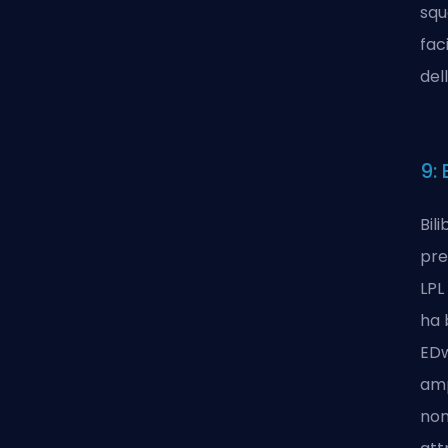
squ
fac
del
9: 
Bil
pre
LPL
ha 
EDw
amp
non