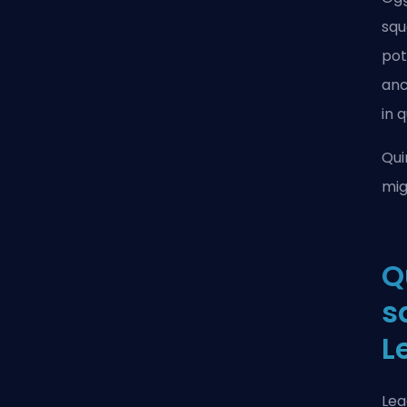
squ
pot
anc
in q
Qui
mig
Q
s
L
Lea