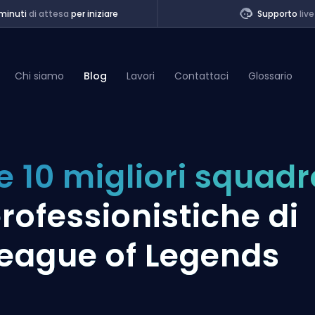
minuti
di attesa
per iniziare
Supporto
live
Chi siamo
Blog
Lavori
Contattaci
Glossario
of Legends
e 10 migliori squadr
t
rofessionistiche di
eague of Legends