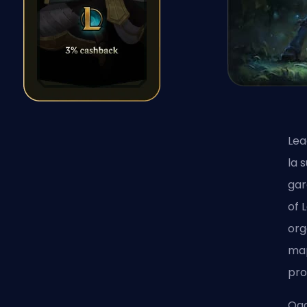
Lea
la 
gar
of 
org
map
pro
Ogg