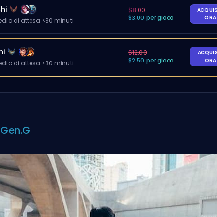
hi
$8.00
ACQUI
$3.00 per gioco
OR
io di attesa <30 minuti
hi
$12.00
ACQUI
$2.50 per gioco
OR
io di attesa <30 minuti
: Gen.G