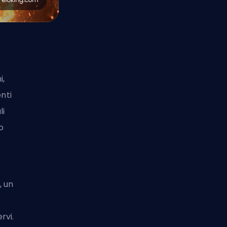
i,
enti
li
o
, un
rvi.