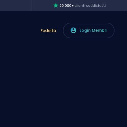
20.000+
clienti soddisfatti
Login Membri
Fedeltà