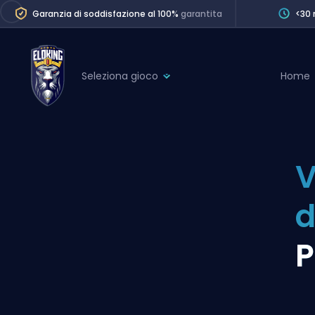
Garanzia di soddisfazione al 100%
garantita
<30 
Seleziona gioco
Home
League of Legends
League 
Marvel Rivals
SERVICES
Valorant
V
Division Boos
Dota 2
Placements
d
Counter-Strike
Wins
Overwatch 2
P
Coaching
Rocket League
Path of Exile 2
Teammate