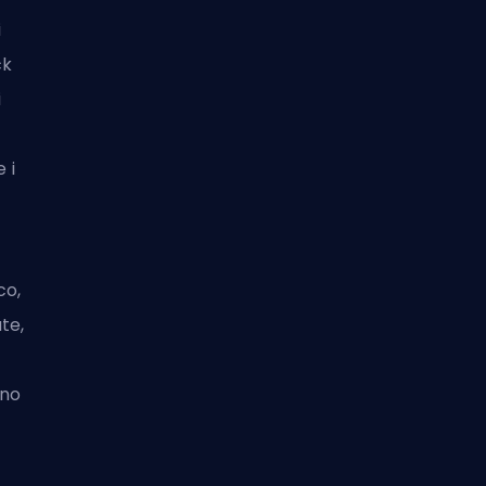
i
ck
i
 i
co,
te,
uno