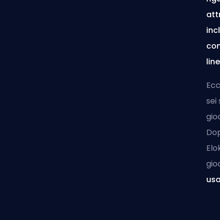
att
inc
com
lin
Ecc
sei
gio
Dop
Elo
gio
usa