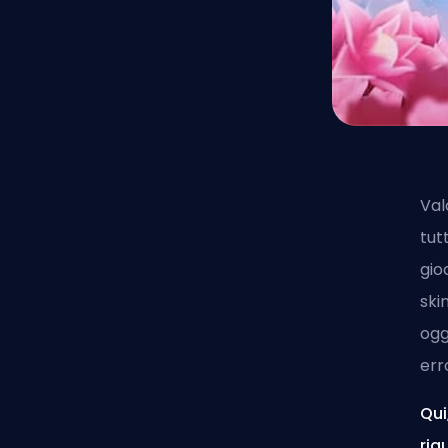
Val
tut
gio
ski
ogg
err
Qui
rig