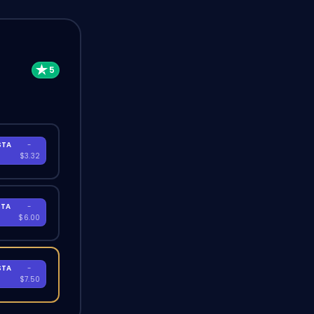
STA
-
A
$3.32
STA
-
A
$6.00
STA
-
A
$7.50