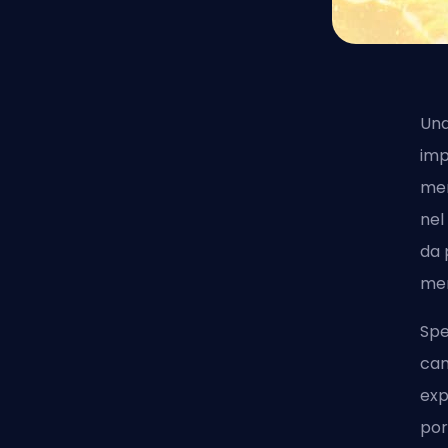
Una
imp
men
nel
da 
men
Spe
cam
exp
por