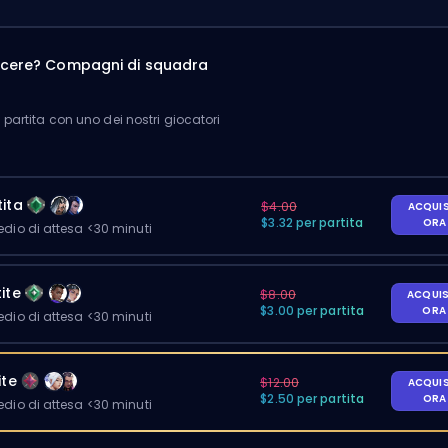
incere? Compagni di squadra
partita con uno dei nostri giocatori
ita
$4.00
ACQUI
$3.32 per partita
OR
io di attesa <30 minuti
ite
$8.00
ACQUI
$3.00 per partita
OR
io di attesa <30 minuti
ite
$12.00
ACQUI
$2.50 per partita
OR
io di attesa <30 minuti