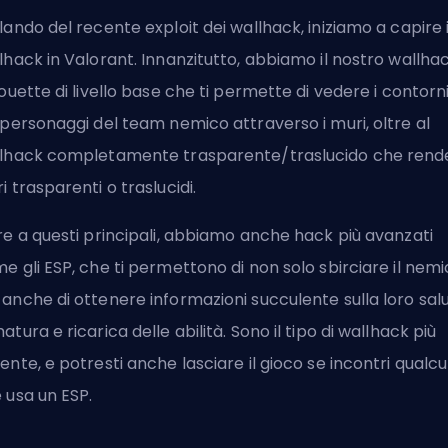
lando del recente exploit dei wallhack, iniziamo a capire 
lhack in Valorant. Innanzitutto, abbiamo il nostro wallha
houette di livello base che ti permette di vedere i contorn
 personaggi del team nemico attraverso i muri, oltre al
lhack completamente trasparente/traslucido che rende
i trasparenti o traslucidi.
re a questi principali, abbiamo anche hack più avanzati
e gli ESP, che ti permettono di non solo sbirciare il nemi
anche di ottenere informazioni succulente sulla loro salu
atura e ricarica delle abilità. Sono il tipo di wallhack più
ente, e potresti anche lasciare il gioco se incontri qualc
 usa un ESP.