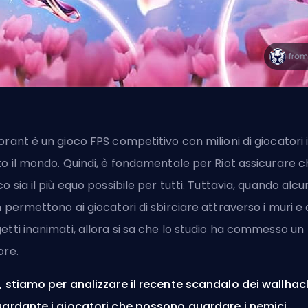
orant è un gioco
FPS
competitivo con milioni di giocatori 
to il mondo. Quindi, è fondamentale per
Riot
assicurare ch
co sia il più equo possibile per tutti. Tuttavia, quando alc
n permettono ai giocatori di sbirciare attraverso i muri e a
etti inanimati, allora si sa che lo studio ha commesso un
ore.
, stiamo per analizzare il recente scandalo dei wallhac
uardante i giocatori che possono guardare i nemici