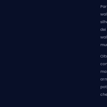
Par
wal
sil
dei
wal
mur
Olt
com
ma 
arm
pot
che