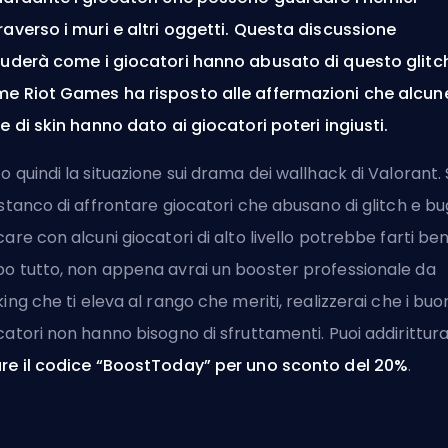
raverso i muri e altri oggetti. Questa discussione
luderà come i giocatori hanno abusato di questo glitc
e Riot Games ha risposto alle affermazioni che alcun
ee di skin hanno dato ai giocatori poteri ingiusti.
o quindi la situazione sui drama dei wallhack di Valorant.
 stanco di affrontare giocatori che abusano di glitch e
bu
care con alcuni giocatori di alto livello potrebbe farti ben
o tutto, non appena avrai un
booster professionale da
king
che ti eleva al rango che meriti, realizzerai che i buo
catori non hanno bisogno di sfruttamenti. Puoi addirittur
re il codice “BoostToday” per uno sconto del 20%
.