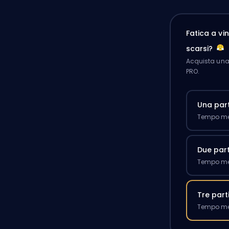
Fatica a v
scarsi?
Acquista una 
PRO.
Una part
Tempo med
Due part
Tempo med
Tre part
Tempo med