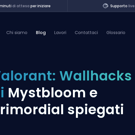
minuti
di attesa
per iniziare
Supporto
live
Chi siamo
Blog
Lavori
Contattaci
Glossario
of Legends
alorant: Wallhacks
t
i
Mystbloom e
rimordial spiegati