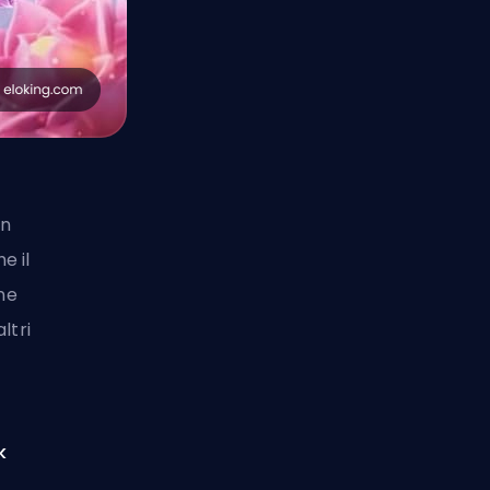
in
e il
une
ltri
k