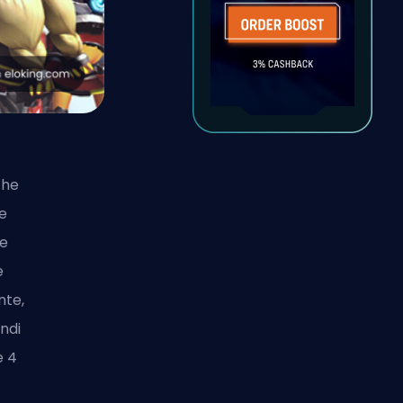
che
e
ne
e
nte,
indi
e 4