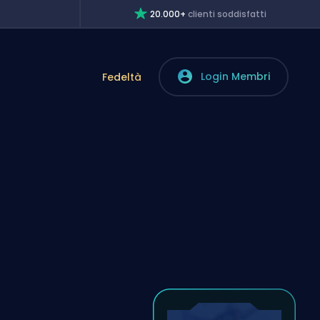
20.000+
clienti soddisfatti
Login Membri
Fedeltà