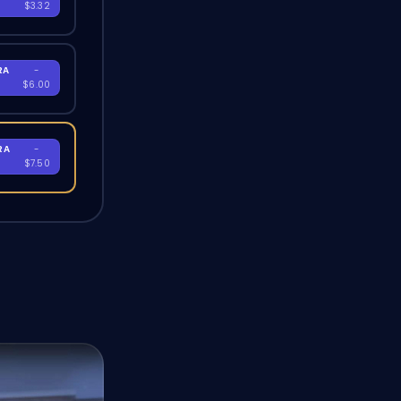
$3.32
RA
-
$6.00
RA
-
$7.50