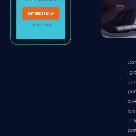
Con
i g
cer
por
div
la 
col
pot