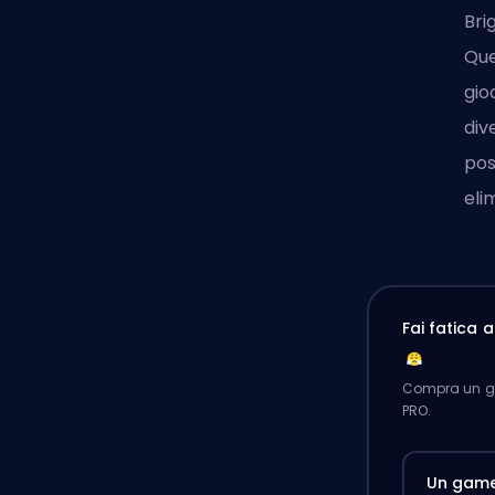
Bri
Que
gio
div
pos
eli
Fai fatica 
Compra un ga
PRO.
Un gam