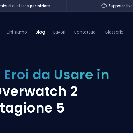
minuti
di attesa
per iniziare
Supporto
live
Chi siamo
Blog
Lavori
Contattaci
Glossario
of Legends
 Eroi da Usare in
t
verwatch 2
tagione 5