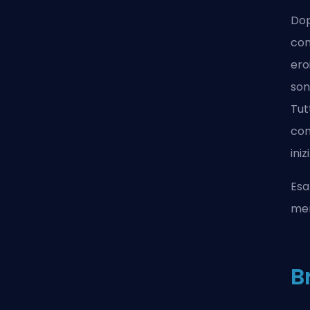
Dop
con
ero
son
Tut
com
ini
Esa
mer
B