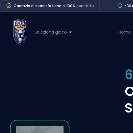
Garanzia di soddisfazione al 100%
garantita
<30 
Seleziona gioco
Home
League of Legends
League 
Marvel Rivals
SERVICES
Valorant
6
Division Boos
Dota 2
Placements
O
Counter-Strike
Wins
Overwatch 2
S
Coaching
Rocket League
Path of Exile 2
Teammate