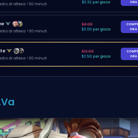
$3.32 per gioco
ORA
io di attesa <30 minuti
me
$8.00
COMP
$3.00 per gioco
ORA
io di attesa <30 minuti
ite
$12.00
COMP
$2.50 per gioco
ORA
io di attesa <30 minuti
.Va