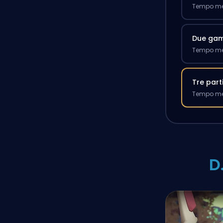
Tempo med
Due ga
Tempo med
Tre part
Tempo med
D