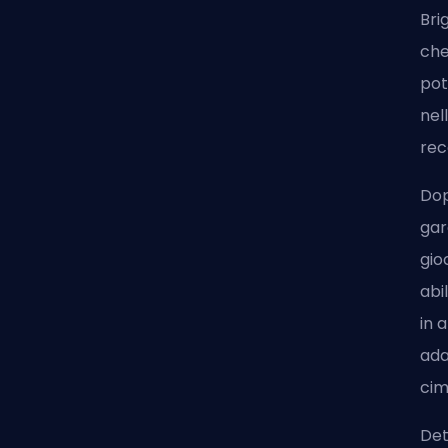
Bri
che
pot
nel
rec
Dop
gar
gio
abi
in 
ada
cim
Det