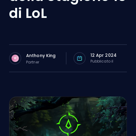
di LoL
12 Apr 2024
Anthony King
A
Pubblicato il
Partner