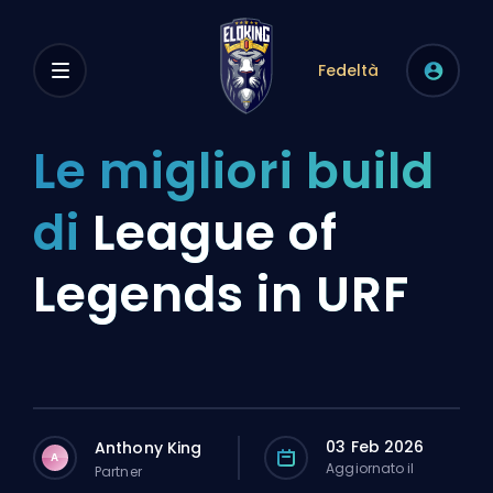
Fedeltà
Le migliori build
di
League of
Legends in URF
03 Feb 2026
Anthony King
A
Aggiornato il
Partner