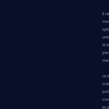
Il 
mod
spi
uni
la 
par
met
La 
tra
pot
cos
su 