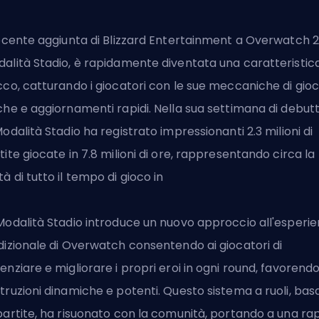
recente aggiunta di Blizzard Entertainment a Overwatch 2,
alità Stadio, è rapidamente diventata una caratteristica
cco, catturando i giocatori con le sue meccaniche di gio
che e aggiornamenti rapidi. Nella sua settimana di debutt
Modalità Stadio ha registrato impressionanti 2.3 milioni di
tite giocate in 7.8 milioni di ore, rappresentando circa la
à di tutto il tempo di gioco in
Modalità Stadio introduce un nuovo approccio all'esperi
dizionale di Overwatch consentendo ai giocatori di
enziare e migliorare i propri eroi in ogni round, favorend
truzioni dinamiche e potenti. Questo sistema a ruoli, bas
partite, ha risuonato con la comunità, portando a una ra