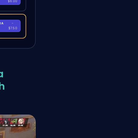
$6.00
RA
-
$7.50
a
h