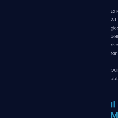
La 
2,
ha
gio
del
riv
fan
Qui
abb
I
M