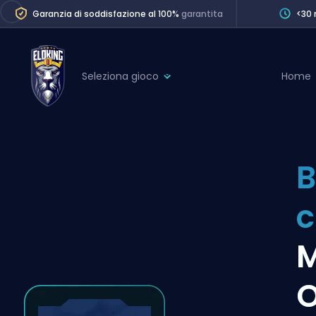
Garanzia di soddisfazione al 100%
garantita
<30 
Seleziona gioco
Home
League of Legends
League 
Marvel Rivals
SERVICES
Valorant
B
Division Boos
Dota 2
Placements
c
Counter-Strike
Wins
Overwatch 2
M
Coaching
Rocket League
O
Path of Exile 2
Teammate