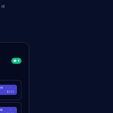
 ai
RA
-
$3.32
RA
-