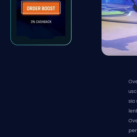
Ov
usc
sia
len
Ove
per