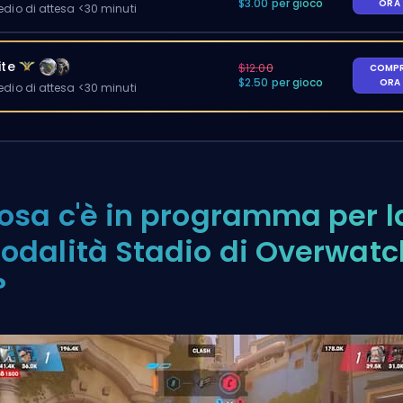
$3.00 per gioco
ORA
io di attesa <30 minuti
ite
$12.00
COMP
$2.50 per gioco
ORA
io di attesa <30 minuti
osa c'è in programma per l
odalità Stadio di Overwatc
?