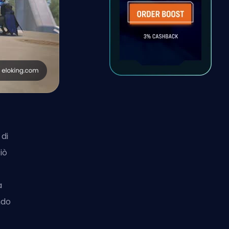
 di
iò
a
ndo