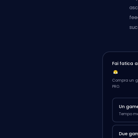
asc
fee
suc
Fai fatica 
Compra un ga
PRO.
Un gam
Tempo med
Due ga