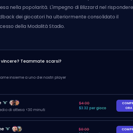
esa nella popolarità.
L'impegno di Blizzard
nel rispondere
dback dei giocatori ha ulteriormente consolidato il
cesso della Modalità Stadio.
a vincere? Teammate scarsi?
me insieme a uno dei nostri player
e
$4.00
COMP
$3.32 per gioco
ORA
io di attesa <30 minuti
me
$8.00
COMP