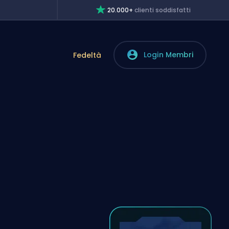
20.000+
clienti soddisfatti
Login Membri
Fedeltà