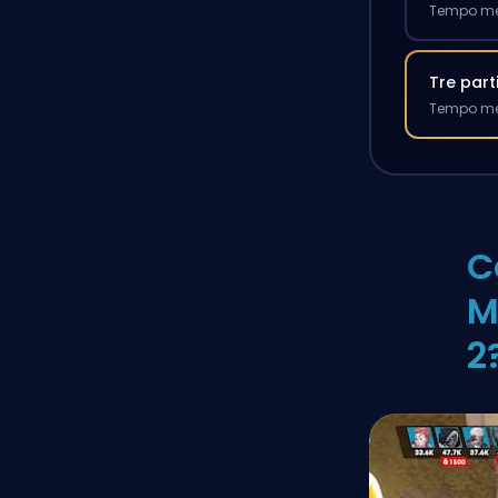
Tempo med
Tre part
Tempo med
C
M
2