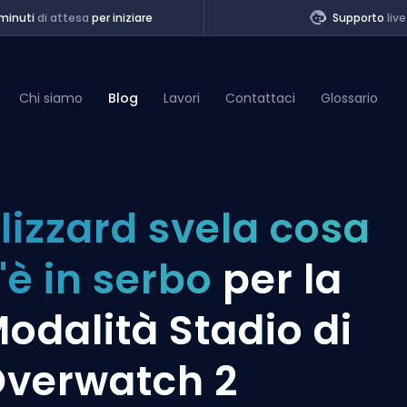
minuti
di attesa
per iniziare
Supporto
live
Chi siamo
Blog
Lavori
Contattaci
Glossario
of Legends
lizzard svela cosa
t
'è in serbo
per la
odalità Stadio di
verwatch 2