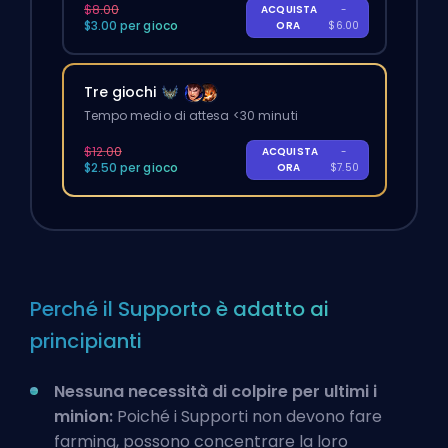
$8.00
ACQUISTA
-
$3.00 per gioco
ORA
$6.00
Tre giochi
Tempo medio di attesa <30 minuti
$12.00
ACQUISTA
-
$2.50 per gioco
ORA
$7.50
Perché il Supporto è adatto ai
principianti
Nessuna necessità di colpire per ultimi i
minion:
Poiché i Supporti non devono fare
farming, possono concentrare la loro