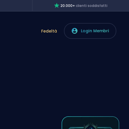
20.000+
clienti soddisfatti
Login Membri
Fedeltà