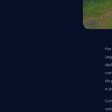
Per
Leg
del
cam
da 
e p
Con
van