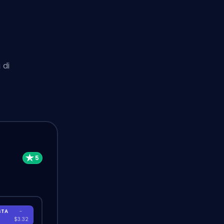
 di
STA
-
A
$3.32