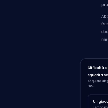
pra
Abb
fru
ded
mir
Difficoltà 
squadra sc
Acquista un g
PRO.
Un gioc
Tempo med