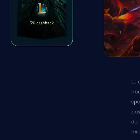
Le 
rib
spe
pos
dei
mir