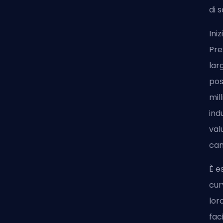
di 
Ini
Pre
lar
pos
mil
ind
val
cam
È e
cur
lor
fac