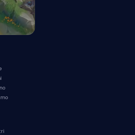
e
i
nno
ismo
ri