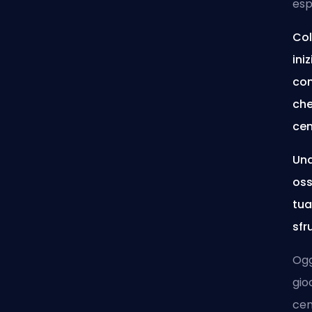
esp
Col
ini
com
che
cen
Una
oss
tua
sfr
Ogg
gio
cen