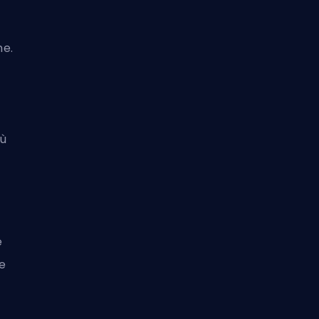
ne.
iù
e
e