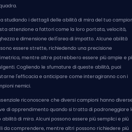
squadra.
zia studiando i dettagli delle abilità di mira del tuo campio
sta attenzione a fattori come la loro portata, velocità,
ghezza e dimensione dell'area di impatto. Alcune abilità
sono essere strette, richiedendo una precisione
limetrica, mentre altre potrebbero essere più ampie e p
ulgenti. Cogliendo le sfumature di queste abilità, puoi
utarne l'efficacia e anticipare come interagiranno con i
pioni nemici.
ssenziale riconoscere che diversi campioni hanno divers
ve di apprendimento quando si tratta di padroneggiare l
o abilità di mira. Alcuni possono essere più semplici e più
ili da comprendere, mentre altri possono richiedere più