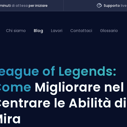
minuti
di attesa
per iniziare
Supporto
live
Chi siamo
Blog
Lavori
Contattaci
Glossario
of Legends
eague of Legends:
t
Come
Migliorare nel
entrare le Abilità di
ira