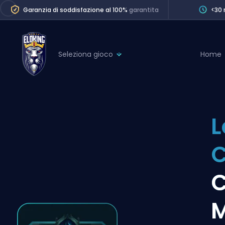
Garanzia di soddisfazione al 100%
garantita
<30 
Seleziona gioco
Home
League of Legends
League 
Marvel Rivals
SERVICES
Valorant
L
Division Boos
Dota 2
Placements
Counter-Strike
Wins
Overwatch 2
C
Coaching
Rocket League
M
Path of Exile 2
Teammate