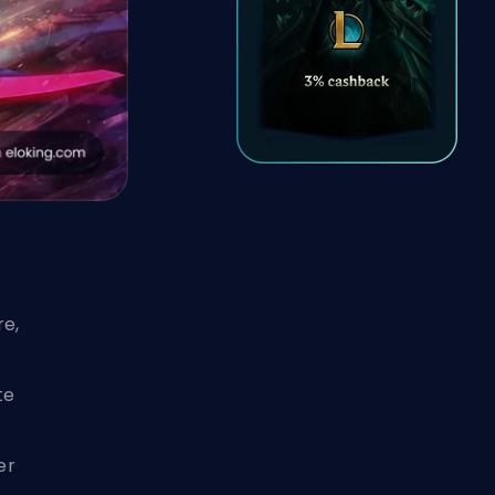
re,
te
er