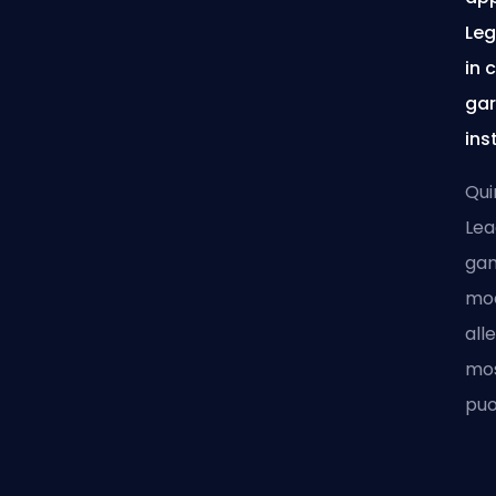
Leg
in 
gar
ins
Qui
Lea
gam
mod
all
mos
pu