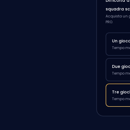
Difficoltà 
squadra sc
Acquista un g
PRO.
Un gioc
Tempo med
Due gioc
Tempo med
Tre gioc
Tempo med