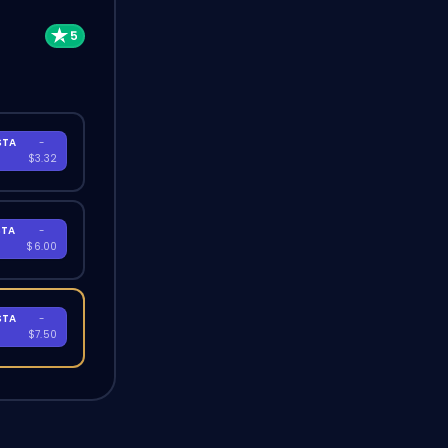
STA
-
A
$3.32
STA
-
A
$6.00
STA
-
A
$7.50