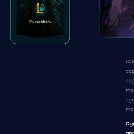
La
dop
agg
mod
ogn
map
Ogg
app