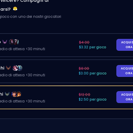
a vincere? Compagni di
arsi?
ioco con uno dei nostri giocatori
o
$4.00
ACQUI
$3.32 per gioco
OR
io di attesa <30 minuti
hi
$8.00
ACQUI
$3.00 per gioco
OR
io di attesa <30 minuti
hi
$12.00
ACQUI
$2.50 per gioco
OR
io di attesa <30 minuti