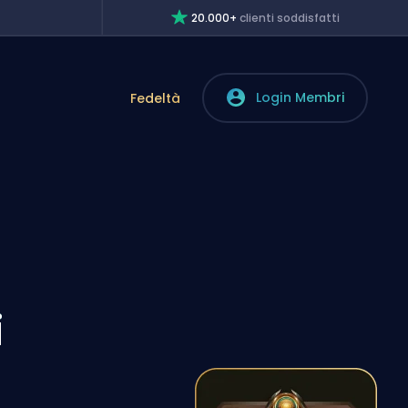
20.000+
clienti soddisfatti
Login Membri
Fedeltà
i