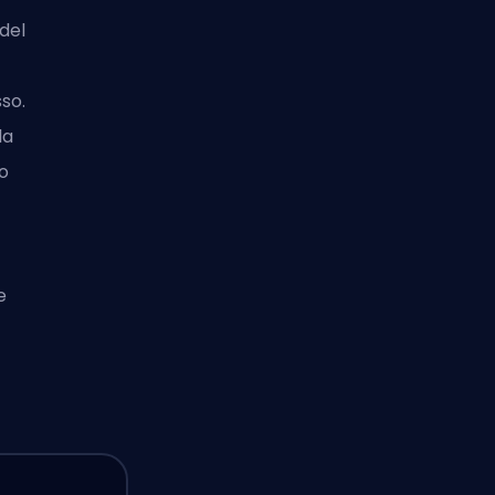
del
so.
la
ro
e