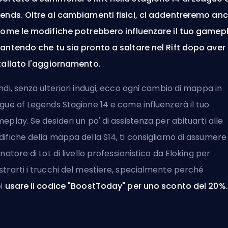
ends. Oltre ai cambiamenti fisici, ci addentreremo an
come le modifiche potrebbero influenzare il tuo gamepl
antendo che tu sia pronto a saltare nel Rift dopo aver
tallato l'aggiornamento.
ndi, senza ulteriori indugi, ecco ogni cambio di mappa in
gue of Legends Stagione 14 e come influenzerà il tuo
eplay. Se desideri un po' di assistenza per abituarti alle
ifiche della mappa della S14, ti consigliamo di
assumere
enatore di LoL di livello professionistico da Eloking
per
trarti i trucchi del mestiere, specialmente perché
oi
usare il codice "BoostToday" per uno sconto del 20%.