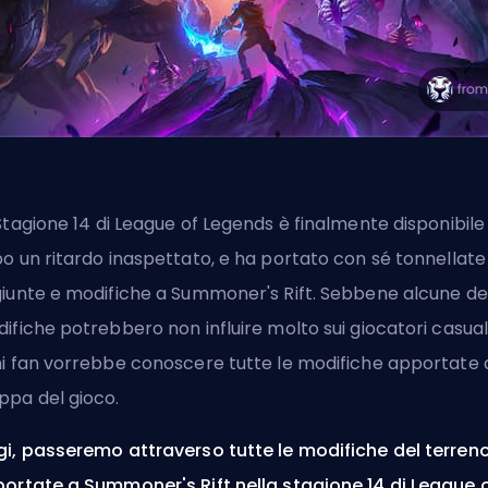
Stagione
14 di League of Legends è finalmente disponibile
o un ritardo inaspettato, e ha portato con sé tonnellate 
iunte e modifiche a
Summoner's Rift
. Sebbene alcune de
ifiche potrebbero non influire molto sui giocatori casual
i fan vorrebbe conoscere tutte le modifiche apportate a
pa del gioco.
i, passeremo attraverso tutte le modifiche del terren
ortate a Summoner's Rift nella stagione 14 di League 