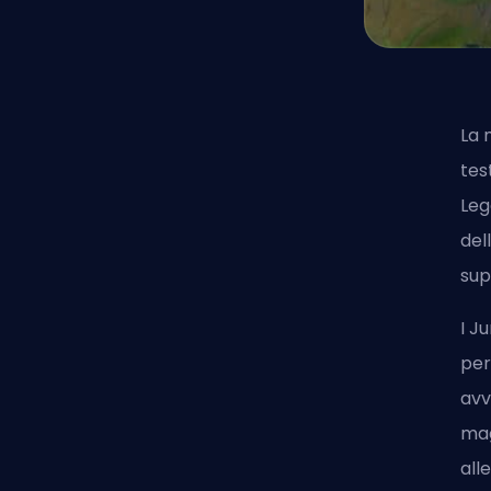
La 
tes
Leg
del
sup
I
Ju
per
avv
mag
all