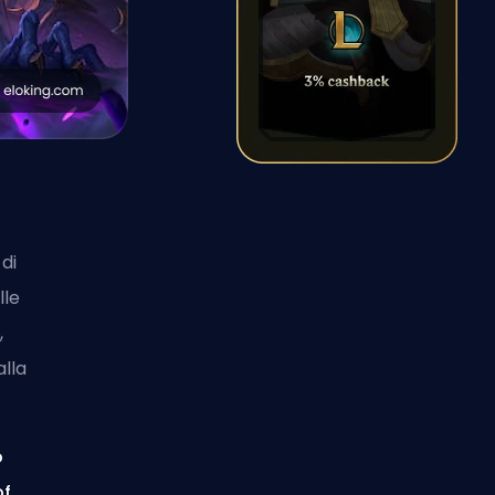
di
lle
,
lla
o
of