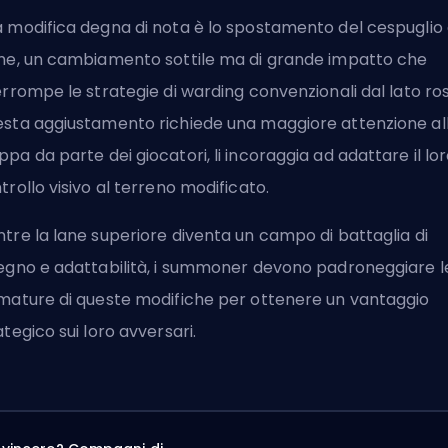
 modifica degna di nota è lo spostamento del cespuglio 
me, un cambiamento sottile ma di grande impatto che
errompe le strategie di warding convenzionali dal lato ros
sta aggiustamento richiede una maggiore attenzione al
pa da parte dei giocatori, li incoraggia ad adattare il lo
trollo visivo al terreno modificato.
tre la lane superiore diventa un campo di battaglia di
egno e adattabilità, i summoner devono padroneggiare l
mature di queste modifiche per ottenere un vantaggio
ategico sui loro avversari.