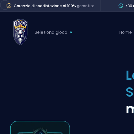
Garanzia di soddisfazione al 100%
garantita
<30 
Seleziona gioco
Home
League of Legends
League 
Marvel Rivals
SERVICES
Valorant
L
Division Boos
Dota 2
Placements
S
Counter-Strike
Wins
Overwatch 2
m
Coaching
Rocket League
Path of Exile 2
Teammate