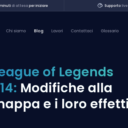
minuti
di attesa
per iniziare
Supporto
live
Chi siamo
Blog
Lavori
Contattaci
Glossario
of Legends
eague of Legends
t
14:
Modifiche alla
appa e i loro effett