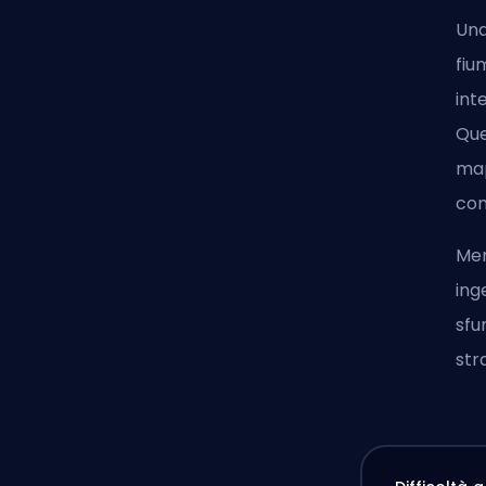
Una
fiu
int
Que
map
con
Men
ing
sfu
str