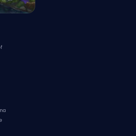
f
una
e