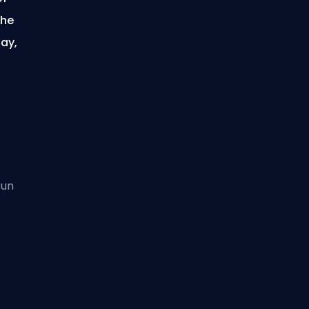
che
ay,
 un