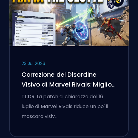
23 Jul 2026
Correzione del Disordine
Visivo di Marvel Rivals: Migliori
Impostazioni Competitive
TL;DR: La patch di chiarezza del 16
Dopo la Patch del 16 Luglio
luglio di Marvel Rivals riduce un po' il
mascara visiv…