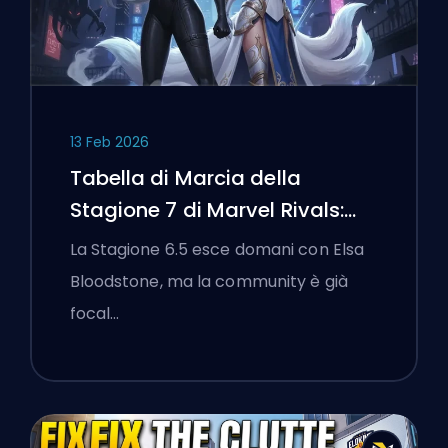
13 Feb 2026
Tabella di Marcia della
Stagione 7 di Marvel Rivals:
Black Cat, White Fox e l'Evento
La Stagione 6.5 esce domani con Elsa
Monsters Take Manhattan
Bloodstone, ma la community è già
focal…