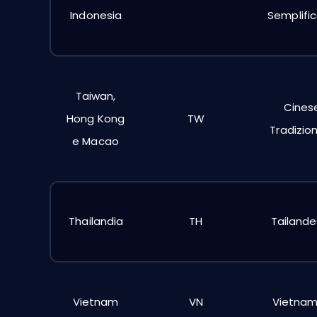
Indonesia
Semplifi
Taiwan,
Cines
Hong Kong
TW
Tradizio
e Macao
Thailandia
TH
Tailand
Vietnam
VN
Vietnam