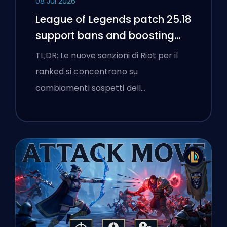
08 Jul 2026
League of Legends patch 25.18
support bans and boosting
flags
TL;DR: Le nuove sanzioni di Riot per il
ranked si concentrano su
cambiamenti sospetti dell…