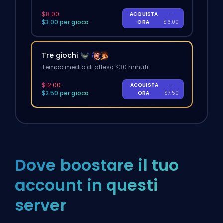
$8.00
ACQUISTA
-
$3.00 per gioco
ORA
$6.00
Tre giochi
Tempo medio di attesa <30 minuti
$12.00
ACQUISTA
-
$2.50 per gioco
ORA
$7.50
Dove boostare il tuo
account in questi
server