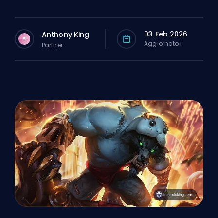
03 Feb 2026
Anthony King
A
Aggiornato il
Partner