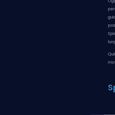
Ogg
per
gui
pos
Spi
luo
Qui
mov
S