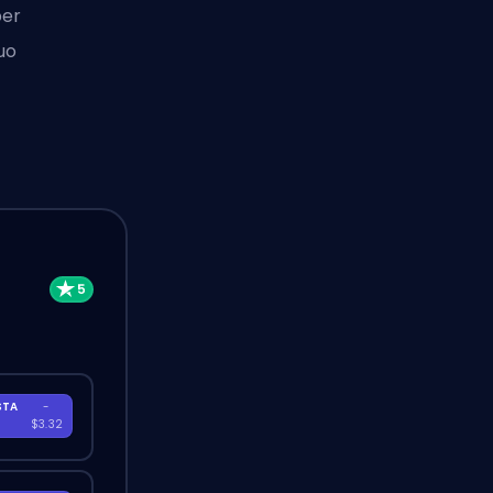
per
suo
STA
-
A
$3.32