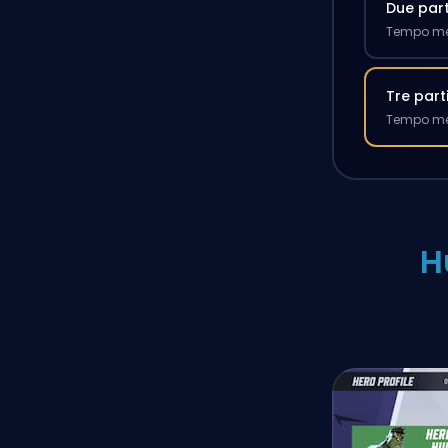
Due part
Tempo med
Tre part
Tempo med
H