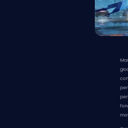
Mar
gio
con
per
per
fon
mov