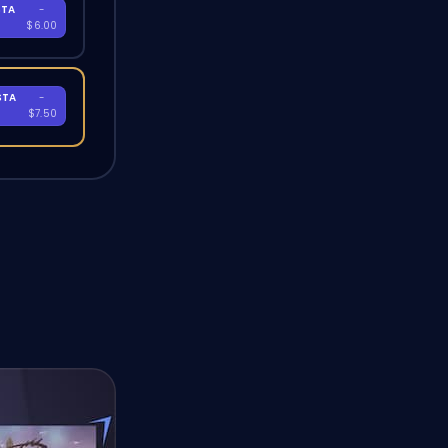
STA
-
A
$6.00
STA
-
A
$7.50