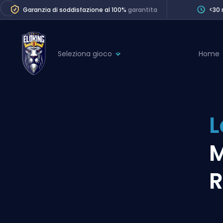
Garanzia di soddisfazione al 100%
garantita
<30 
Seleziona gioco
Home
League of Legends
League 
Marvel Rivals
SERVICES
Valorant
L
Division Boos
Dota 2
Placements
M
Counter-Strike
Wins
Overwatch 2
R
Coaching
Rocket League
Path of Exile 2
Teammate