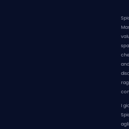
Spi
Mar
val
spa
che
and
dis
rag
con
I g
Spi
agl