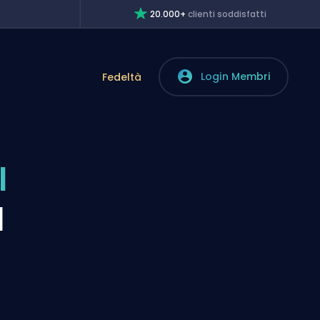
20.000+
clienti soddisfatti
Login Membri
Fedeltà
l
l