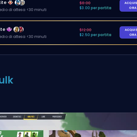
ite
$8.00
ACQUI
$3.00 per partita
OR
io di attesa <30 minuti
ite
$12.00
ACQUI
$2.50 per partita
OR
io di attesa <30 minuti
ulk