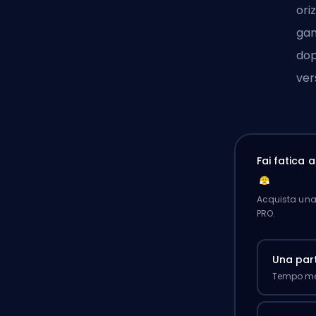
ori
gan
dop
ver
Fai fatica 
Acquista una 
PRO.
Una part
Tempo med