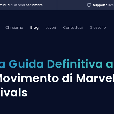
minuti
di attesa
per iniziare
Supporto
live
Chi siamo
Blog
Lavori
Contattaci
Glossario
of Legends
a Guida Definitiva a
t
ovimento di Marve
ivals